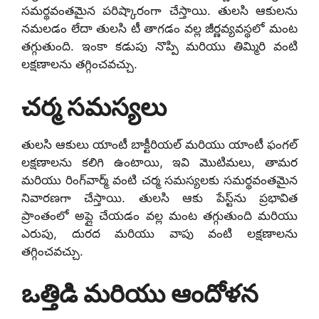
సమర్థవంతమైన పరిష్కారంగా చేస్తాయి. తులసి ఆకులను
నమలడం లేదా తులసి టీ తాగడం వల్ల జీర్ణవ్యవస్థలో మంట
తగ్గుతుంది. ఇంకా కడుపు నొప్పి మరియు తిమ్మిరి వంటి
లక్షణాలను తగ్గించవచ్చు.
చర్మ సమస్యలు
తులసి ఆకులు యాంటీ బాక్టీరియల్ మరియు యాంటీ ఫంగల్
లక్షణాలను కలిగి ఉంటాయి, ఇవి మొటిమలు, తామర
మరియు రింగ్‌వార్మ్ వంటి చర్మ సమస్యలకు సమర్థవంతమైన
నివారణగా చేస్తాయి. తులసి ఆకు పేస్ట్‌ను ప్రభావిత
ప్రాంతంలో అప్లై చేయడం వల్ల మంట తగ్గుతుంది మరియు
ఎరుపు, దురద మరియు వాపు వంటి లక్షణాలను
తగ్గించవచ్చు.
ఒత్తిడి మరియు ఆందోళన