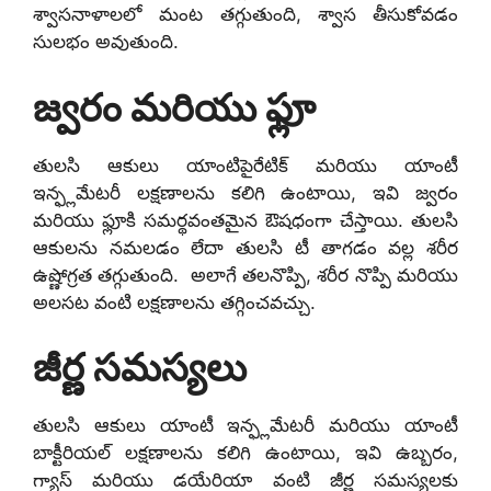
శ్వాసనాళాలలో మంట తగ్గుతుంది, శ్వాస తీసుకోవడం
సులభం అవుతుంది.
జ్వరం మరియు ఫ్లూ
తులసి ఆకులు యాంటిపైరేటిక్ మరియు యాంటీ
ఇన్ఫ్లమేటరీ లక్షణాలను కలిగి ఉంటాయి, ఇవి జ్వరం
మరియు ఫ్లూకి సమర్థవంతమైన ఔషధంగా చేస్తాయి. తులసి
ఆకులను నమలడం లేదా తులసి టీ తాగడం వల్ల శరీర
ఉష్ణోగ్రత తగ్గుతుంది. అలాగే తలనొప్పి, శరీర నొప్పి మరియు
అలసట వంటి లక్షణాలను తగ్గించవచ్చు.
జీర్ణ సమస్యలు
తులసి ఆకులు యాంటీ ఇన్ఫ్లమేటరీ మరియు యాంటీ
బాక్టీరియల్ లక్షణాలను కలిగి ఉంటాయి, ఇవి ఉబ్బరం,
గ్యాస్ మరియు డయేరియా వంటి జీర్ణ సమస్యలకు