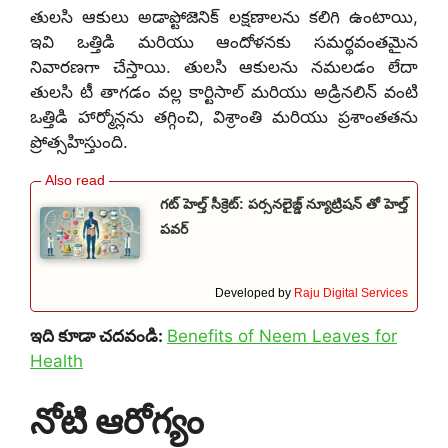
తులసి ఆకులు అడాప్టోజెనిక్ లక్షణాలను కలిగి ఉంటాయి,
ఇవి ఒత్తిడి మరియు ఆందోళనకు సమర్థవంతమైన
నివారణగా చేస్తాయి. తులసి ఆకులను నమలడం లేదా
తులసి టీ తాగడం వల్ల కార్టిసాల్ మరియు అడ్రినలిన్ వంటి
ఒత్తిడి హార్మోన్లను తగ్గించి, విశ్రాంతి మరియు ప్రశాంతతను
ప్రోత్సహిస్తుంది.
గట్ హెల్త్ సీక్రెట్: పర్సనలైజ్డ్ న్యూట్రిషన్ తో హెల్త్
పవర్
Developed by
Raju Digital Services
ఇది కూడా చదవండి:
Benefits of Neem Leaves for
Health
నోటి ఆరోగ్యం