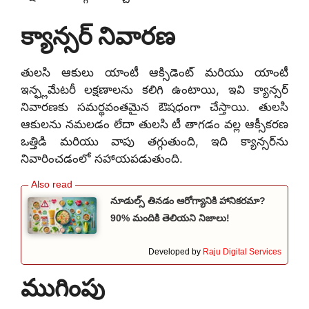
క్యాన్సర్ నివారణ
తులసి ఆకులు యాంటీ ఆక్సిడెంట్ మరియు యాంటీ
ఇన్ఫ్లమేటరీ లక్షణాలను కలిగి ఉంటాయి, ఇవి క్యాన్సర్
నివారణకు సమర్థవంతమైన ఔషధంగా చేస్తాయి. తులసి
ఆకులను నమలడం లేదా తులసి టీ తాగడం వల్ల ఆక్సీకరణ
ఒత్తిడి మరియు వాపు తగ్గుతుంది, ఇది క్యాన్సర్‌ను
నివారించడంలో సహాయపడుతుంది.
నూడుల్స్ తినడం ఆరోగ్యానికి హానికరమా?
90% మందికి తెలియని నిజాలు!
Developed by
Raju Digital Services
ముగింపు