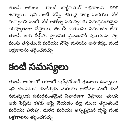
తులసి ఆకులు యాంటీ బాక్టీరియల్ లక్షణాలను కలిగి
ఉన్నాయి, ఇవి పంటి నొప్పి, చిగుళ్ల వాపు మరియు నోటి
దుర్వాసన వంటి నోటి ఆరోగ్య సమస్యలకు సమర్థవంతమైన
పరిష్కారంగా చేస్తాయి. తులసి ఆకులను నమలడం లేదా
తులసి ఆకు పేస్ట్‌ను ప్రభావిత ప్రాంతానికి పూయడం వల్ల
మంట తగ్గుతుంది మరియు నొప్పి మరియు అసౌకర్యం వంటి
లక్షణాలను తగ్గించవచ్చు.
కంటి సమస్యలు
తులసి ఆకులలో యాంటీ ఇన్‌ఫ్లమేటరీ గుణాలు ఉన్నాయి.
ఇవి కండ్లకలక, కంటిశుక్లం మరియు గ్లాకోమా వంటి కంటి
సమస్యలకు సమర్థవంతమైన నివారణగా చేస్తాయి. తులసి
ఆకు పేస్ట్‌ను కళ్లకు అప్లై చేయడం వల్ల మంట తగ్గుతుంది
మరియు ఎరుపు, దురద మరియు అస్పష్టమైన దృష్టి వంటి
లక్షణాలను తగ్గించవచ్చు.