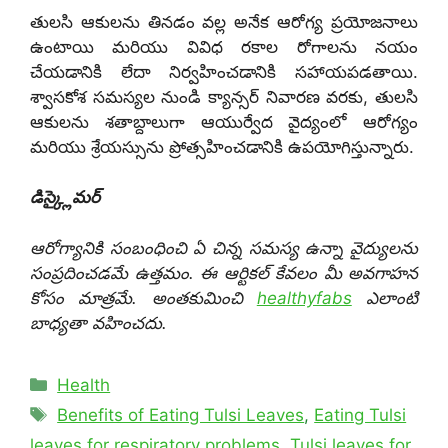
తులసి ఆకులను తినడం వల్ల అనేక ఆరోగ్య ప్రయోజనాలు
ఉంటాయి మరియు వివిధ రకాల రోగాలను నయం
చేయడానికి లేదా నిర్వహించడానికి సహాయపడతాయి.
శ్వాసకోశ సమస్యల నుండి క్యాన్సర్ నివారణ వరకు, తులసి
ఆకులను శతాబ్దాలుగా ఆయుర్వేద వైద్యంలో ఆరోగ్యం
మరియు శ్రేయస్సును ప్రోత్సహించడానికి ఉపయోగిస్తున్నారు.
డిస్క్లైమర్
ఆరోగ్యానికి సంబంధించి ఏ చిన్న సమస్య ఉన్నా వైద్యులను
సంప్రదించడమే ఉత్తమం. ఈ ఆర్టికల్ కేవలం మీ అవగాహన
కోసం మాత్రమే. అంతకుమించి
healthyfabs
ఎలాంటి
బాధ్యతా వహించదు.
Categories
Health
Tags
Benefits of Eating Tulsi Leaves
,
Eating Tulsi
leaves for respiratory problems
,
Tulsi leaves for