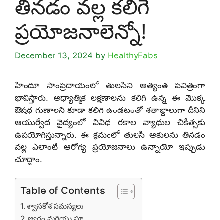
తినడం వల్ల కలిగే
ప్రయోజనాలెన్నో!
December 13, 2024
by
HealthyFabs
హిందూ సాంప్రదాయంలో తులసిని అత్యంత పవిత్రంగా
భావిస్తారు. ఆధ్యాత్మిక లక్షణాలను కలిగి ఉన్న ఈ మొక్క
ఔషధ గుణాలని కూడా కలిగి ఉండటంతో శతాబ్దాలుగా దీనిని
ఆయుర్వేద వైద్యంలో వివిధ రకాల వ్యాధుల చికిత్సకు
ఉపయోగిస్తున్నారు. ఈ క్రమంలో తులసి ఆకులను తినడం
వల్ల ఎలాంటి ఆరోగ్య ప్రయోజనాలు ఉన్నాయో ఇప్పుడు
చూద్దాం.
Table of Contents
శ్వాసకోశ సమస్యలు
జ్వరం మరియు ఫ్లూ