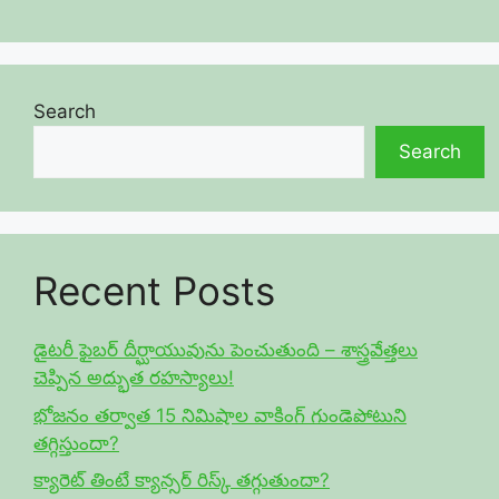
Search
Search
Recent Posts
డైటరీ ఫైబర్ దీర్ఘాయువును పెంచుతుంది – శాస్త్రవేత్తలు
చెప్పిన అద్భుత రహస్యాలు!
భోజనం తర్వాత 15 నిమిషాల వాకింగ్ గుండెపోటుని
తగ్గిస్తుందా?
క్యారెట్ తింటే క్యాన్సర్ రిస్క్ తగ్గుతుందా?