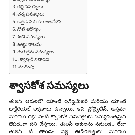
జీర్ణ సమస్యలు
చర్మ సమస్యలు
ఒత్తిడి మరియు ఆందోళన
నోటి ఆరోగ్యం
కంటి సమస్యలు
జుట్టు రాలడం
రుతుక్రమ సమస్యలు
క్యాన్సర్ నివారణ
ముగింపు
శ్వాసకోశ సమస్యలు
తులసి ఆకులలో యాంటీ ఇన్‌ఫ్లమేటరీ మరియు యాంటీ
బాక్టీరియల్ లక్షణాలు ఉన్నాయి, ఇవి బ్రోన్కైటిస్, ఆస్తమా
మరియు దగ్గు వంటి శ్వాసకోశ సమస్యలకు సమర్థవంతమైన
ఔషదంగా పని చేస్తాయి. తులసి ఆకులను నమలడం లేదా
తులసి టీ తాగడం వల్ల ఊపిరితిత్తులు మరియు