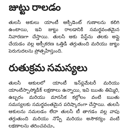
జుట్టు రాలడం
తులసి ఆకులు యాంటీ ఆక్సిడెంట్ గుణాలను కలిగి
ఉంటాయి, ఇవి జుట్టు రాలడానికి సమర్థవంతమైన
నివారణగా చేస్తాయి. తులసి ఆకు పేస్ట్‌ను తలకు అప్లై
చేయడం వల్ల ఆక్సీకరణ ఒత్తిడి తగ్గుతుంది మరియు జుట్టు
పెరుగుదలను ప్రోత్సహిస్తుంది.
రుతుక్రమ సమస్యలు
తులసి ఆకులలో యాంటీ ఇన్‌ఫ్లమేటరీ మరియు
యాంటిస్పాస్మోడిక్ లక్షణాలు ఉన్నాయి, ఇవి ఋతు తిమ్మిరి,
ఉబ్బరం మరియు మానసిక కల్లోలం వంటి ఋతు
సమస్యలకు సమర్థవంతమైన పరిష్కారంగా చేస్తాయి. తులసి
ఆకులను నమలడం లేదా తులసి టీ తాగడం వల్ల వాపు
తగ్గుతుంది మరియు నొప్పి మరియు అసౌకర్యం వంటి
లక్షణాలను తగ్గించవచ్చు.