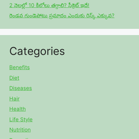
2 నెలల్లో 10 కిలోలు తగ్గాలి? సీక్రెట్ ఇదే!
రెండవ గుండెపోటు ప్రమాదం ఎందుకు రిస్క్ ఎక్కువ?
Categories
Benefits
Diet
Diseases
Hair
Health
Life Style
Nutrition