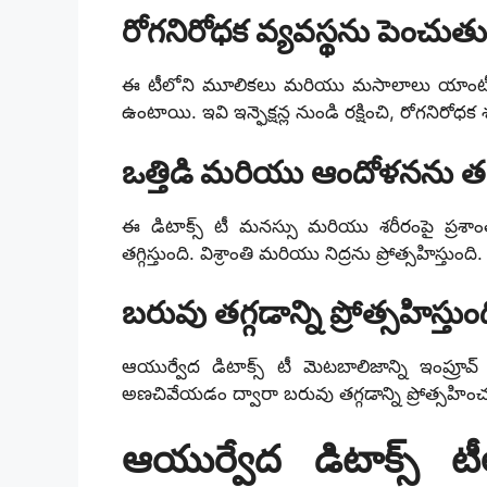
రోగనిరోధక వ్యవస్థను పెంచుతు
ఈ టీలోని మూలికలు మరియు మసాలాలు యాంటీమైక
ఉంటాయి. ఇవి ఇన్ఫెక్షన్ల నుండి రక్షించి, రోగనిరోధక శ
ఒత్తిడి మరియు ఆందోళనను తగ్గి
ఈ డిటాక్స్ టీ మనస్సు మరియు శరీరంపై ప్రశాం
తగ్గిస్తుంది. విశ్రాంతి మరియు నిద్రను ప్రోత్సహిస్తుంది.
బరువు తగ్గడాన్ని ప్రోత్సహిస్తుం
ఆయుర్వేద డిటాక్స్ టీ మెటబాలిజాన్ని ఇంప్రూ
అణచివేయడం ద్వారా బరువు తగ్గడాన్ని ప్రోత్స
ఆయుర్వేద డిటాక్స్ 