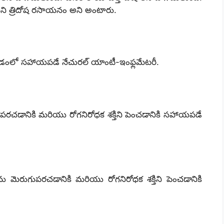
ిని త్రిదోష రసాయనం అని అంటారు.
గించడంలో సహాయపడే నేచురల్ యాంటీ-ఇంఫ్లమేటరీ.
గుపరచడానికి మరియు రోగనిరోధక శక్తిని పెంచడానికి సహాయపడే
్రియను మెరుగుపరచడానికి మరియు రోగనిరోధక శక్తిని పెంచడానికి