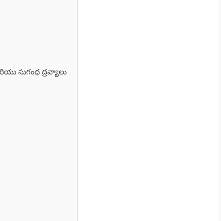
ియు సుగంధ ద్రవ్యాలు