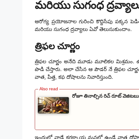
మరియు సుగంధ ద్రవ్యాల
ఆరోగ్య ప్రయోజనాల గురించి కొద్దిసేపు పక్కన 
మరియు సుగంధ ద్రవ్యాలు ఏవో తెలుసుకుందాం.
త్రిఫల చూర్ణం
త్రిఫల చూర్ణం
అనేది
మూడు మూలికల మిశ్రమం. ఉ
పొడి చేస్తారు. అలా చేసిన ఆ పౌడర్ నే త్రిఫల
చూర్ణ
వాత, పిత్త, కఫ దోషాలను నివారిస్తుంది.
రోజూ తినాల్సిన రిచ్ రూట్ వెజిటబు
ఇందులో వాడే
కరక్కాయ మనలో ఉండే వాత దోషాలని