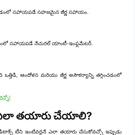
్గించడంలో సహాయపడే సహజమైన జీర్ణ సహాయం.
ించడంలో సహాయపడే నేచురల్ యాంటీ-ఇంఫ్లమేటరీ.
్తిడి, ఆందోళన మరియు జీర్ణ అసౌకర్యాన్ని తగ్గించడంలో
న్నో!
ని ఎలా తయారు చేయాలి?
ిటాక్స్ టీని ఇంటివద్దనే ఎలా తయారు చేసుకోవచ్చో ఇప్పుడు