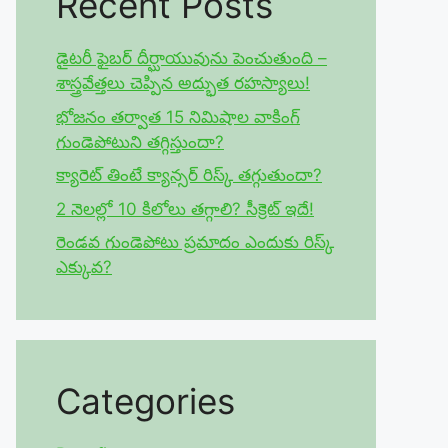
Recent Posts
డైటరీ ఫైబర్ దీర్ఘాయువును పెంచుతుంది –
శాస్త్రవేత్తలు చెప్పిన అద్భుత రహస్యాలు!
భోజనం తర్వాత 15 నిమిషాల వాకింగ్
గుండెపోటుని తగ్గిస్తుందా?
క్యారెట్ తింటే క్యాన్సర్ రిస్క్ తగ్గుతుందా?
2 నెలల్లో 10 కిలోలు తగ్గాలి? సీక్రెట్ ఇదే!
రెండవ గుండెపోటు ప్రమాదం ఎందుకు రిస్క్
ఎక్కువ?
Categories