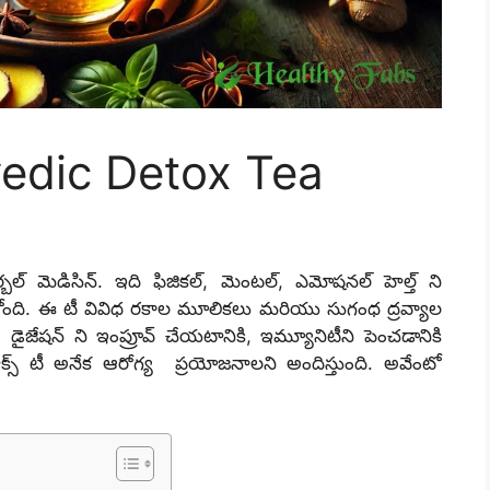
vedic Detox Tea
్బల్ మెడిసిన్. ఇది ఫిజికల్, మెంటల్, ఎమోషనల్ హెల్త్ ని
తోంది. ఈ టీ వివిధ రకాల మూలికలు మరియు సుగంధ ద్రవ్యాల
ి, డైజేషన్ ని ఇంప్రూవ్ చేయటానికి, ఇమ్యూనిటీని పెంచడానికి
్స్ టీ అనేక ఆరోగ్య ప్రయోజనాలని అందిస్తుంది. అవేంటో