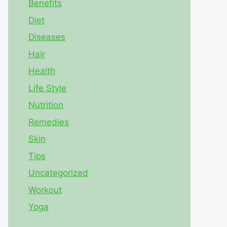
Benefits
Diet
Diseases
Hair
Health
Life Style
Nutrition
Remedies
Skin
Tips
Uncategorized
Workout
Yoga