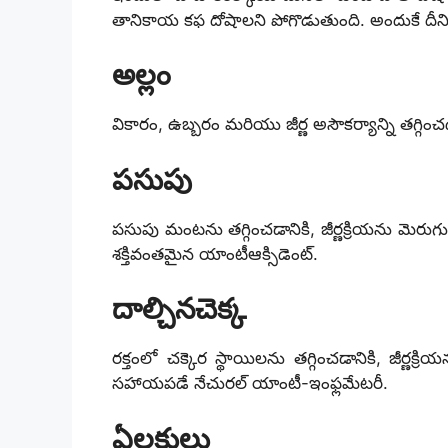
తానికాయ కఫ దోషాలని పోగొడుతుంది. అందుకే దీన
అల్లం
వికారం, ఉబ్బరం మరియు జీర్ణ అసౌకర్యాన్ని తగ్
పసుపు
పసుపు మంటను తగ్గించడానికి, జీర్ణక్రియను మెరు
శక్తివంతమైన యాంటీఆక్సిడెంట్.
దాల్చినచెక్క
రక్తంలో చక్కెర స్థాయిలను తగ్గించడానికి, జీర్ణక
సహాయపడే నేచురల్ యాంటీ-ఇంఫ్లమేటరీ.
ఏలకులు