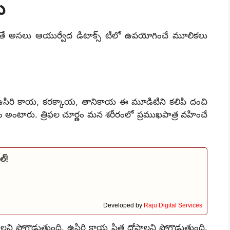
ు
పెడితే అసలు ఆయుర్వేద డిటాక్స్ టీలో ఉపయోగించే మూలికలు
సిరి కాయ, కరక్కాయ, తానికాయ ఈ మూడిటిని కలిపి దంచి
ం అంటారు. త్రిఫల చూర్ణం మన శరీరంలో ప్రముఖపాత్ర వహించే
ల్!
Developed by
Raju Digital Services
 పోగొడుతుంది. ఉసిరి కాయ పిత్త దోషాలని పోగొడుతుంది.