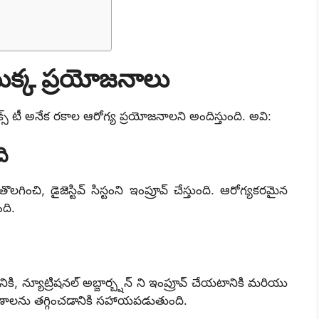
యొక్క ప్రయోజనాలు
క్స్ టీ అనేక రకాల ఆరోగ్య ప్రయోజనాలని అందిస్తుంది. అవి:
ది
లగించి, డైజెస్టివ్ సిస్టంని ఇంప్రూవ్ చేస్తుంది. ఆరోగ్యకరమైన
ది.
ానికి, న్యూట్రిషనల్ అబ్జార్బ్షన్ ని ఇంప్రూవ్ చేయటానికి మరియు
లక్షణాలను తగ్గించడానికి సహాయపడుతుంది.