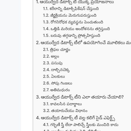
ఆయుర్వేద డిటాక్స్ టీ యొక్క ప్రయోజనాలు
శరీరాన్ని డిటాక్సిఫికేషన్ చేస్తుంది
జీర్ణక్రియను మెరుగుపరుస్తుంది
రోగనిరోధక వ్యవస్థను పెంచుతుంది
ఒత్తిడి మరియు ఆందోళనను తగ్గిస్తుంది
బరువు తగ్గడాన్ని ప్రోత్సహిస్తుంది
ఆయుర్వేద డిటాక్స్ టీలో ఉపయోగించే మూలికలు మర
త్రిఫల చూర్ణం
అల్లం
పసుపు
దాల్చినచెక్క
ఏలకులు
సోపు గింజలు
అతిమధురం
ఆయుర్వేద డిటాక్స్ టీని ఎలా తయారు చేయాలి?
కావలసిన పదార్ధాలు
తయారుచేయు విధానం
ఆయుర్వేద డిటాక్స్ టీ వల్ల కలిగే సైడ్ ఎఫెక్ట్స్
గర్భిణీ స్త్రీ లేదా పాలిచ్చే స్త్రీలకు మంచిది కాదు