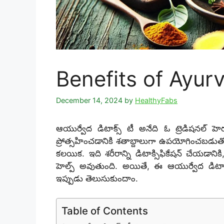
Benefits of Ayur
December 14, 2024
by
HealthyFabs
ఆయుర్వేద డిటాక్స్ టీ అనేది ఓ ట్రెడిషనల్ హెర
ప్రోత్సహించడానికి శతాబ్దాలుగా ఉపయోగించబడు
కలయిక. ఇది శరీరాన్ని డిటాక్సిఫికేషన్ చేయడానిక
హెల్ప్ అవుతుంది. అయితే, ఈ ఆయుర్వేద డిటాక
ఇప్పుడు తెలుసుకుందాం.
Table of Contents