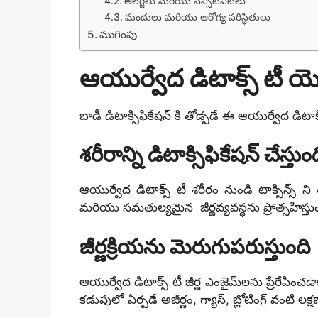
అలర్జీలు మరియు సెన్సిటివిటీలు
మందులు మరియు ఆరోగ్య పరిస్థితులు
ముగింపు
ఆయుర్వేద డిటాక్స్ టీ 
బాడీ డిటాక్సిఫికేషన్ కి తోడ్పడే ఈ ఆయుర్వేద డిటా
శరీరాన్ని డిటాక్సిఫికేషన్ చేస్తుం
ఆయుర్వేద డిటాక్స్ టీ శరీరం నుండి టాక్సిన్స్ ని తొ
మరియు సమతుల్యమైన జీర్ణవ్యవస్థను ప్రోత్సహిస్తుం
జీర్ణక్రియను మెరుగుపరుస్తుంది
ఆయుర్వేద డిటాక్స్ టీ జీర్ణ ఎంజైమ్‌లను ప్రేరేపించడ
కడుపులో ఏర్పడే అజీర్ణం, గ్యాస్, బ్లోటింగ్ వంటి 