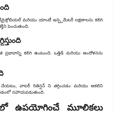
ంది
్రోబియల్ మరియు యాంటీ ఇన్ఫ్లమేటరీ లక్షణాలను కలిగి
క్తిని పెంచుతుంది.
స్తుంది
త ప్రభావాన్ని కలిగి ఉంటుంది. ఒత్తిడి మరియు ఆందోళనను
ది
వ్ చేయటం, వాటర్ రితెన్షన్ ని తగ్గించడం మరియు ఆకలిని
హించడంలో సహాయపడుతుంది.
టీలో ఉపయోగించే మూలికలు