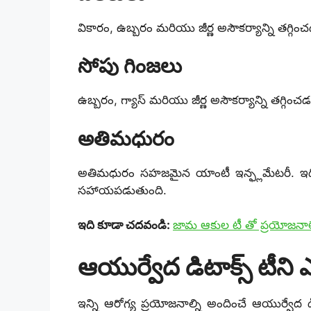
వికారం, ఉబ్బరం మరియు జీర్ణ అసౌకర్యాన్ని తగ
సోపు గింజలు
ఉబ్బరం, గ్యాస్ మరియు జీర్ణ అసౌకర్యాన్ని తగ్గ
అతిమధురం
అతిమధురం సహజమైన యాంటీ ఇన్ఫ్లమేటరీ. ఇది ఒత
సహాయపడుతుంది.
ఇది కూడా చదవండి:
జామ ఆకుల టీ తో ప్రయోజనాలె
ఆయుర్వేద డిటాక్స్ టీ
ఇన్ని ఆరోగ్య ప్రయోజనాల్ని అందించే ఆయుర్వేద డ