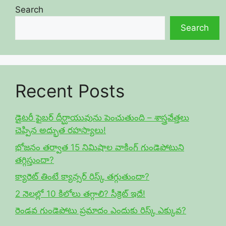
Search
Search
Recent Posts
డైటరీ ఫైబర్ దీర్ఘాయువును పెంచుతుంది – శాస్త్రవేత్తలు
చెప్పిన అద్భుత రహస్యాలు!
భోజనం తర్వాత 15 నిమిషాల వాకింగ్ గుండెపోటుని
తగ్గిస్తుందా?
క్యారెట్ తింటే క్యాన్సర్ రిస్క్ తగ్గుతుందా?
2 నెలల్లో 10 కిలోలు తగ్గాలి? సీక్రెట్ ఇదే!
రెండవ గుండెపోటు ప్రమాదం ఎందుకు రిస్క్ ఎక్కువ?