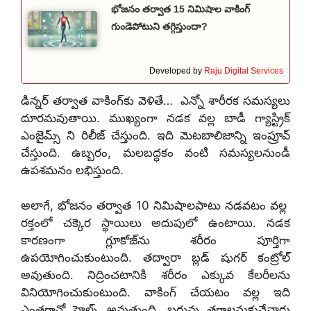
భోజనం తర్వాత 15 నిమిషాల వాకింగ్
గుండెపోటుని తగ్గిస్తుందా?
Developed by
Raju Digital Services
డిన్నర్ తర్వాత వాకింగ్‌కు వెళితే… ఎన్నో శారీరక సమస్యలు
దూరమవుతాయి. ముఖ్యంగా నడక వల్ల బాడీ గ్యాస్ట్రిక్
ఎంజైమ్స్ ని రిలీజ్ చేస్తుంది. ఇది మెటబాలిజాన్ని ఇంప్రూవ్
చేస్తుంది. ఉబ్బరం, మలబద్ధకం వంటి సమస్యలనుండీ
ఉపశమనం లభిస్తుంది.
అలాగే, భోజనం తర్వాత 10 నిమిషాలపాటు నడవటం వల్ల
రక్తంలో చక్కెర స్థాయిలు అదుపులో ఉంటాయి. నడక
కారణంగా గ్లూకోజ్‌ను శరీరం పూర్తిగా
ఉపయోగించుకుంటుంది. తద్వారా బ్లడ్ షుగర్ కంట్రోల్
అవుతుంది. నిద్రించటానికి శరీరం ఎక్కువ కేలరీలను
వినియోగించుకుంటుంది. వాకింగ్ చేయటం వల్ల ఇది
ఎంతగానో హెల్ప్ అవుతుంది. బరువు తగ్గాలనుకునేవారు