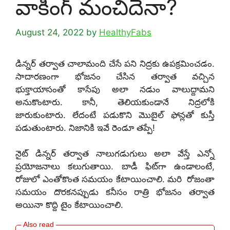
వాకింగ్ మంచిదేనా?
August 24, 2022
by
HealthyFabs
డిన్నర్ తర్వాత చాలామంది చేసే పని నిద్రకు ఉపక్రమించడం.
సాదారణంగా భోజనం చేసిన తర్వాత వచ్చిన
భుక్తాయాసంతో కాసేపు అలా నడుం వాలుద్దామని
అనుకొంటారు. కానీ, తెలియకుండానే నిద్రలోకి
జారుకుంటారు. లేదంటే పడుకొని మొబైల్ ఫోన్లతో కుస్తీ
పడుతుంటారు. నిజానికి ఇవే రెండూ తప్పే!
నైట్ డిన్నర్ తర్వాత నాలుగడుగులు అలా వేస్తే ఎన్నో
ప్రయోజనాలు కలుగుతాయి. బాడీ ఫిట్‌గా ఉండాలంటే,
రోజులో ఎంతోకొంత సమయం కేటాయించాలి. మరి రోజంతా
సమయం దొరకనప్పుడు కనీసం రాత్రి భోజనం తర్వాత
అయినా కొద్ది టైం కేటాయించాలి.