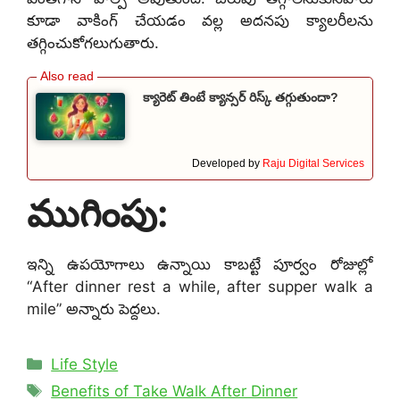
కూడా వాకింగ్ చేయడం వల్ల అదనపు క్యాలరీలను
తగ్గించుకోగలుగుతారు.
క్యారెట్ తింటే క్యాన్సర్ రిస్క్ తగ్గుతుందా?
Developed by
Raju Digital Services
ముగింపు:
ఇన్ని ఉపయోగాలు ఉన్నాయి కాబట్టే పూర్వం రోజుల్లో
“After dinner rest a while, after supper walk a
mile” అన్నారు పెద్దలు.
Categories
Life Style
Tags
Benefits of Take Walk After Dinner