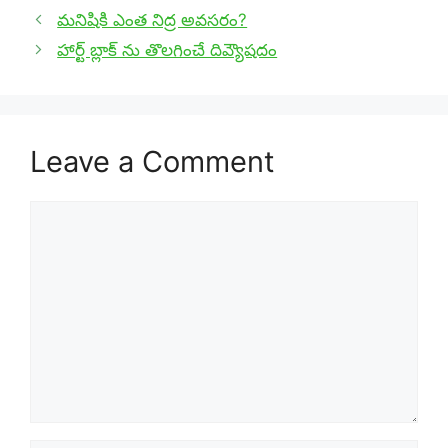
మనిషికి ఎంత నిద్ర అవసరం?
హార్ట్ బ్లాక్ ను తొలగించే దివ్యౌషదం
Leave a Comment
Comment