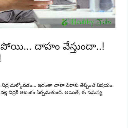
ండిపోయి… దాహం వేస్తుందా..!
!
నిద్ర మేల్కోవడం… ఇదంతా చాలా చిరాకు తెప్పించే విషయం.
్ల నిద్రకి ఆటంకం ఏర్పడుతుంది. అయితే, ఈ సమస్య