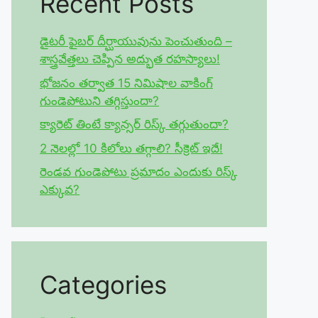
Recent Posts
డైటరీ ఫైబర్ దీర్ఘాయువును పెంచుతుంది –
శాస్త్రవేత్తలు చెప్పిన అద్భుత రహస్యాలు!
భోజనం తర్వాత 15 నిమిషాల వాకింగ్
గుండెపోటుని తగ్గిస్తుందా?
క్యారెట్ తింటే క్యాన్సర్ రిస్క్ తగ్గుతుందా?
2 నెలల్లో 10 కిలోలు తగ్గాలి? సీక్రెట్ ఇదే!
రెండవ గుండెపోటు ప్రమాదం ఎందుకు రిస్క్
ఎక్కువ?
Categories