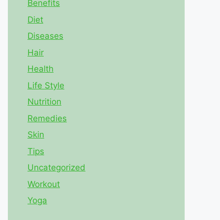
Benefits
Diet
Diseases
Hair
Health
Life Style
Nutrition
Remedies
Skin
Tips
Uncategorized
Workout
Yoga