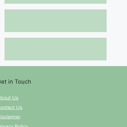
et in Touch
bout Us
ontact Us
isclaimer
rivacy Policy