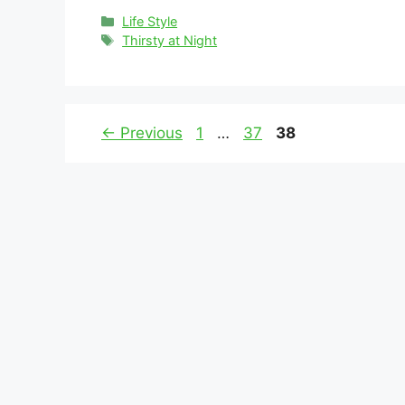
Categories
Life Style
Tags
Thirsty at Night
Page
Page
Page
←
Previous
1
…
37
38