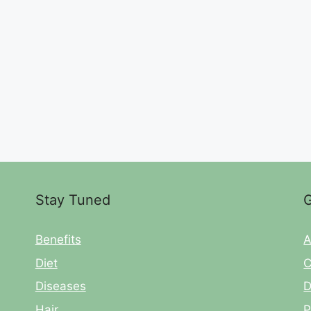
Stay Tuned
G
Benefits
A
Diet
C
Diseases
D
Hair
P