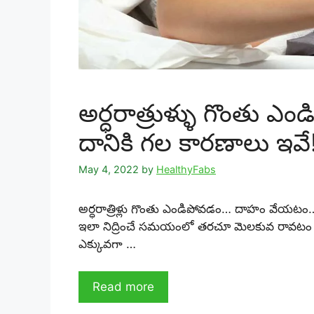
అర్ధరాత్రుళ్ళు గొంతు ఎ
దానికి గల కారణాలు ఇవే
May 4, 2022
by
HealthyFabs
అర్ధరాత్రిళ్లు గొంతు ఎండిపోవడం… దాహం వేయటం…
ఇలా నిద్రించే సమయంలో తరచూ మెలకువ రావటం వల
ఎక్కువగా …
Read more