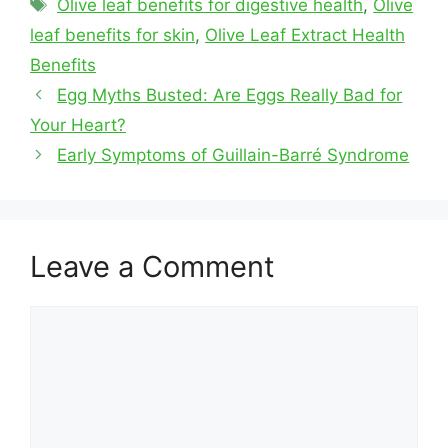
Tags
Olive leaf benefits for digestive health
,
Olive
leaf benefits for skin
,
Olive Leaf Extract Health
Benefits
Egg Myths Busted: Are Eggs Really Bad for
Your Heart?
Early Symptoms of Guillain-Barré Syndrome
Leave a Comment
Comment