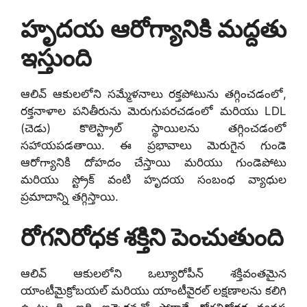
హృదయ ఆరోగ్యానికి మద్దతు
ఇస్తుంది
ఆలివ్ ఆకులలోని సమ్మేళనాలు రక్తపోటును తగ్గించడంలో,
రక్తనాళాల పనితీరును మెరుగుపరచడంలో మరియు LDL
(చెడు) కొలెస్ట్రాల్ స్థాయిలను తగ్గించడంలో
సహాయపడతాయి. ఈ ప్రభావాలు మెరుగైన గుండె
ఆరోగ్యానికి దోహదం చేస్తాయి మరియు గుండెపోటు
మరియు స్ట్రోక్ వంటి హృదయ సంబంధ వ్యాధుల
ప్రమాదాన్ని తగ్గిస్తాయి.
రోగనిరోధక శక్తిని పెంచుతుంది
ఆలివ్ ఆకులలోని ఒల్యూరోపీన్ శక్తివంతమైన
యాంటీమైక్రోబయల్ మరియు యాంటీవైరల్ లక్షణాలను కలిగి