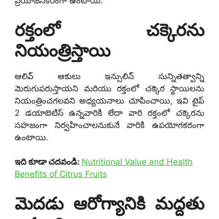
ప్రయోజనకరంగా ఉంటాయి.
రక్తంలో చక్కెరను
నియంత్రిస్తాయి
ఆలివ్ ఆకులు ఇన్సులిన్ సున్నితత్వాన్ని
మెరుగుపరుస్తాయని మరియు రక్తంలో చక్కెర స్థాయిలను
నియంత్రించగలవని అధ్యయనాలు చూపించాయి, ఇవి టైప్
2 డయాబెటిస్ ఉన్నవారికి లేదా వారి రక్తంలో చక్కెరను
సహజంగా నిర్వహించాలనుకునే వారికి ఉపయోగకరంగా
ఉంటాయి.
ఇది కూడా చదవండి:
Nutritional Value and Health
Benefits of Citrus Fruits
మెదడు ఆరోగ్యానికి మద్దతు