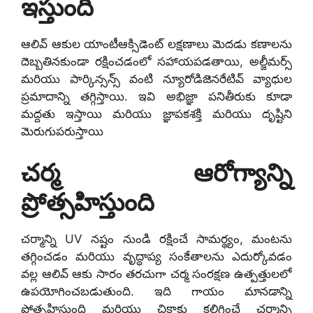
ఇస్తుంది
ఆలివ్ ఆకుల యాంటీఆక్సిడెంట్ లక్షణాలు మెదడు కణాలను
దెబ్బతినకుండా రక్షించడంలో సహాయపడతాయి, అల్జీమర్స్
మరియు పార్కిన్సన్స్ వంటి న్యూరోడిజెనరేటివ్ వ్యాధుల
ప్రమాదాన్ని తగ్గిస్తాయి. ఇవి అభిజ్ఞా పనితీరుకు కూడా
మద్దతు ఇస్తాయి మరియు జ్ఞాపకశక్తి మరియు దృష్టిని
మెరుగుపరుస్తాయి
చర్మ ఆరోగ్యాన్ని
ప్రోత్సహిస్తుంది
చర్మాన్ని UV నష్టం నుండి రక్షించే సామర్థ్యం, ​​మంటను
తగ్గించడం మరియు వృద్ధాప్య సంకేతాలను ఎదుర్కోవడం
వల్ల ఆలివ్ ఆకు సారం తరచుగా చర్మ సంరక్షణ ఉత్పత్తులలో
ఉపయోగించబడుతుంది. ఇది గాయం మానడాన్ని
ప్రోత్సహిస్తుంది మరియు చికాకు కలిగించే చర్మాన్ని