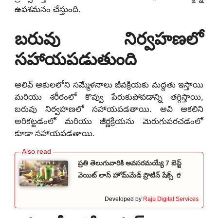
ఉపశమనం చేస్తుంది.
బరువు నిర్వహణలో
సహాయపడుతుంది
ఆలివ్ ఆకులలోని సమ్మేళనాలు జీవక్రియకు మద్దతు ఇస్తాయి
మరియు శరీరంలో కొవ్వు పేరుకుపోవడాన్ని తగ్గిస్తాయి,
బరువు నిర్వహణలో సహాయపడతాయి. అవి ఆకలిని
అరికట్టడంలో మరియు జీర్ణక్రియను మెరుగుపరచడంలో
కూడా సహాయపడతాయి.
ప్రతి తెలుగువారికి అవసరమయ్యే 7 బెస్ట్
వెయిట్ లాస్ హోమ్‌మేడ్ ప్రొటీన్ షేక్స్ 🥤
Developed by
Raju Digital Services