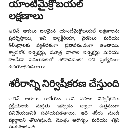
యాంటీమైక్రోబయల్
లక్షణాలు
ఆలివ్ ఆకులు బలమైన యాంటీమైక్రోబయల్ లక్షణాలను
ప్రదర్శిస్తాయి, ఇవి బ్యాక్టీరియా, వైరస్‌లు మరియు
శిలీంధ్రాలకు వ్యతిరేకంగా ప్రభావవంతంగా ఉంటాయి.
శ్వాసకోశ ఇన్ఫెక్షన్లు, మూత్ర నాళాల ఇన్ఫెక్షన్లు మరియు
కాండిడా పెరుగుదలతో పోరాడడంలో ఇవి ప్రత్యేకంగా
ఉపయోగపడతాయి.
శరీరాన్ని నిర్విషీకరణ చేస్తుంది
ఆలివ్ ఆకులు కాలేయం దాని సహజ నిర్విషీకరణ
ప్రక్రియలకు మద్దతు ఇవ్వడం ద్వారా ఉత్తమంగా
పనిచేయడానికి సహాయపడతాయి. ఇది శరీరం నుండి
వ్యర్ధాలని తొలగిస్తుంది. మొత్తం ఆరోగ్యం మరియు శక్తిని
ప్రోత్సహిస్తుంది.