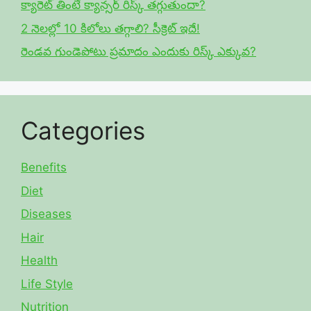
క్యారెట్ తింటే క్యాన్సర్ రిస్క్ తగ్గుతుందా?
2 నెలల్లో 10 కిలోలు తగ్గాలి? సీక్రెట్ ఇదే!
రెండవ గుండెపోటు ప్రమాదం ఎందుకు రిస్క్ ఎక్కువ?
Categories
Benefits
Diet
Diseases
Hair
Health
Life Style
Nutrition