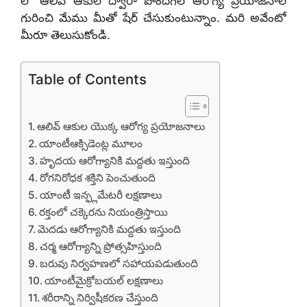
లో ఆలివ్ ఆకుల ద్వారా పొందగల ఆరోగ్య ప్రయోజనాల
గురించి మేము మీతో షేర్ చేసుకుంటున్నాం. మరి అవేంటో
మీరూ తెలుసుకోండి.
Table of Contents
ఆలివ్ ఆకుల యొక్క ఆరోగ్య ప్రయోజనాలు
యాంటీఆక్సిడెంట్ల మూలం
హృదయ ఆరోగ్యానికి మద్దతు ఇస్తుంది
రోగనిరోధక శక్తిని పెంచుతుంది
యాంటీ ఇన్ఫ్లమేటరీ లక్షణాలు
రక్తంలో చక్కెరను నియంత్రిస్తాయి
మెదడు ఆరోగ్యానికి మద్దతు ఇస్తుంది
చర్మ ఆరోగ్యాన్ని ప్రోత్సహిస్తుంది
బరువు నిర్వహణలో సహాయపడుతుంది
యాంటీమైక్రోబయల్ లక్షణాలు
శరీరాన్ని నిర్విషీకరణ చేస్తుంది