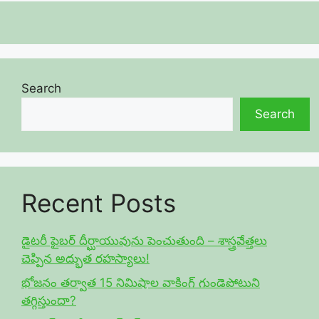
Search
Search
Recent Posts
డైటరీ ఫైబర్ దీర్ఘాయువును పెంచుతుంది – శాస్త్రవేత్తలు
చెప్పిన అద్భుత రహస్యాలు!
భోజనం తర్వాత 15 నిమిషాల వాకింగ్ గుండెపోటుని
తగ్గిస్తుందా?