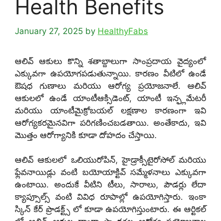
Health Benefits
January 27, 2025
by
HealthyFabs
ఆలివ్ ఆకులు కొన్ని శతాబ్దాలుగా సాంప్రదాయ వైద్యంలో
ఎక్కువగా ఉపయోగపడుతున్నాయి. కారణం వీటిలో ఉండే
ఔషధ గుణాలు మరియు ఆరోగ్య ప్రయోజనాలే. ఆలివ్
ఆకులలో ఉండే యాంటీఆక్సిడెంట్, యాంటీ ఇన్ఫ్లమేటరీ
మరియు యాంటీమైక్రోబయల్ లక్షణాల కారణంగా ఇవి
ఆరోగ్యకరమైనవిగా పరిగణించబడతాయి. అంతేకాదు, ఇవి
మొత్తం ఆరోగ్యానికి కూడా దోహదం చేస్తాయి.
ఆలివ్ ఆకులలో ఒలియురోపిన్, హైడ్రాక్సీటైరోసోల్ మరియు
ఫ్లేవనాయిడ్లు వంటి బయోయాక్టివ్ సమ్మేళనాలు ఎక్కువగా
ఉంటాయి. అందుకే వీటిని టీలు, సారాలు, పౌడర్లు లేదా
క్యాప్సూల్స్ వంటి వివిధ రూపాల్లో ఉపయోగిస్తారు. ఇంకా
స్కిన్ కేర్ ప్రొడక్ట్స్ లో కూడా ఉపయోగిస్తుంటారు. ఈ ఆర్టికల్