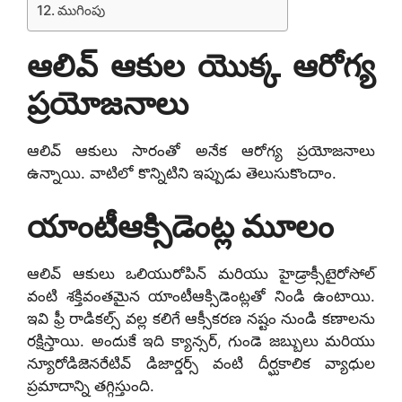
ముగింపు
ఆలివ్ ఆకుల యొక్క ఆరోగ్య
ప్రయోజనాలు
ఆలివ్ ఆకులు సారంతో అనేక ఆరోగ్య ప్రయోజనాలు
ఉన్నాయి. వాటిలో కొన్నిటిని ఇప్పుడు తెలుసుకొందాం.
యాంటీఆక్సిడెంట్ల మూలం
ఆలివ్ ఆకులు ఒలియురోపిన్ మరియు హైడ్రాక్సీటైరోసోల్
వంటి శక్తివంతమైన యాంటీఆక్సిడెంట్లతో నిండి ఉంటాయి.
ఇవి ఫ్రీ రాడికల్స్ వల్ల కలిగే ఆక్సీకరణ నష్టం నుండి కణాలను
రక్షిస్తాయి. అందుకే ఇది క్యాన్సర్, గుండె జబ్బులు మరియు
న్యూరోడిజెనరేటివ్ డిజార్డర్స్ వంటి దీర్ఘకాలిక వ్యాధుల
ప్రమాదాన్ని తగ్గిస్తుంది.