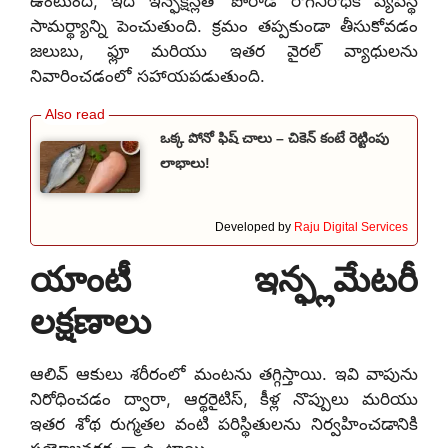
ఉంటుంది, ఇది ఇన్ఫెక్షన్లతో పోరాడే రోగనిరోధక వ్యవస్థ
సామర్థ్యాన్ని పెంచుతుంది. క్రమం తప్పకుండా తీసుకోవడం
జలుబు, ఫ్లూ మరియు ఇతర వైరల్ వ్యాధులను
నివారించడంలో సహాయపడుతుంది.
ఒక్క పోనో ఫిష్ చాలు – చికెన్ కంటే రెట్టింపు
లాభాలు!
Developed by
Raju Digital Services
యాంటీ ఇన్ఫ్లమేటరీ
లక్షణాలు
ఆలివ్ ఆకులు శరీరంలో మంటను తగ్గిస్తాయి. ఇవి వాపును
నిరోధించడం ద్వారా, ఆర్థరైటిస్, కీళ్ల నొప్పులు మరియు
ఇతర శోథ రుగ్మతల వంటి పరిస్థితులను నిర్వహించడానికి