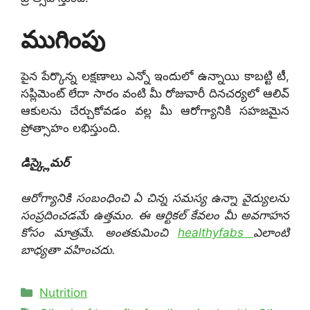
ముగింపు
పైన పేర్కొన్న లక్షణాలు ఎన్నో ఇందులో ఉన్నాయి కాబట్టి టీ,
సప్లిమెంట్ లేదా సారం వంటి మీ రోజువారీ దినచర్యలో ఆలివ్
ఆకులను చేర్చుకోవడం వల్ల మీ ఆరోగ్యానికి సహజమైన
ప్రోత్సాహం లభిస్తుంది.
డిస్క్లైమర్
ఆరోగ్యానికి సంబంధించి ఏ చిన్న సమస్య ఉన్నా వైద్యులను
సంప్రదించడమే ఉత్తమం. ఈ ఆర్టికల్ కేవలం మీ అవగాహన
కోసం మాత్రమే. అంతకుమించి
healthyfabs
ఎలాంటి
బాధ్యతా వహించదు.
Categories
Nutrition