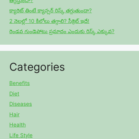
తగ్గిస్తుందా?
క్యారెట్ తింటే క్యాన్సర్ రిస్క్ తగ్గుతుందా?
2 నెలల్లో 10 కిలోలు తగ్గాలి? సీక్రెట్ ఇదే!
రెండవ గుండెపోటు ప్రమాదం ఎందుకు రిస్క్ ఎక్కువ?
Categories
Benefits
Diet
Diseases
Hair
Health
Life Style