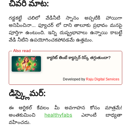
చివరి మాట:
గడ్డకట్టే చలిలో వేడినీటి స్నానం అప్పటికి హాయిగా
అనిపించినా… ఫ్యూచర్ లో దాని తాలూకు ప్రభావం మనపై
పూర్తిగా ఉంటుంది. ఇన్ని దుష్ప్రభావాలు ఉన్నాయి కాబట్టే
వేడి నీటిని ఉపయోగించకపోవడమే ఉత్తమం.
క్యారెట్ తింటే క్యాన్సర్ రిస్క్ తగ్గుతుందా?
Developed by
Raju Digital Services
డిస్క్లైమర్:
ఈ ఆర్టికల్ కేవలం మీ అవగాహన కోసం మాత్రమే!
అంతకుమించి
healthyfabs
ఎలాంటి బాధ్యతా
వహించదు.