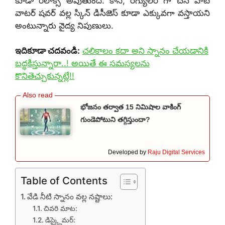
కూడా రిలాక్స్‌ అవుతుంది. కానీ, రెగ్యులర్ గా చేసే హాట్
వాటర్ షవర్ వల్ల స్కిన్ డిసీజెస్ కూడా ఎక్కువగా వస్తాయని
అంటున్నారు వైద్య నిపుణులు.
ఇదికూడా చదవండి:
చలికాలం కదా అని స్నానం చేయడానికి
బద్ధకిస్తున్నారా..! అయితే ఈ సమస్యలను
కొనితెచ్చుకున్నట్లే!!
భోజనం తర్వాత 15 నిమిషాల వాకింగ్
గుండెపోటుని తగ్గిస్తుందా?
Developed by
Raju Digital Services
Table of Contents
వేడి నీటి స్నానం వల్ల నష్టాలు:
చివరి మాట:
డిస్క్లైమర్: