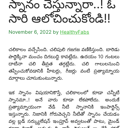
స్నానం చేస్తున్నారా..! ఓ
సారి ఆలోచించుకోండి!!
November 6, 2022
by
HealthyFabs
చలికాలం వచ్చేసింది. చలిపులి గజగజ వణికిస్తుంది. బారెడు
పొద్దెక్కినా మంచం దిగబుద్ది కావట్లేదు. ఉదయం 10 గంటలు
దాటినా చలి తీవ్రత తగ్గట్లేదు. చలి గాలులనుంచి
తప్పించుకోవడానికి హీటర్లు, గీజర్లు వంటి ప్రత్యామ్నాయ
మార్గాలు చూసుకుంటున్నారు.
ఇక స్నానం విషయానికొస్తే, చలికాలంలో కూడా చన్నీటి
స్నానమా..! అనే వారు కూడా లేకపోలేదు. అందుకే
ప్రత్యామ్నాయంగా వేడి నీటి స్నానానికి ఇంపార్టెన్స్
ఇస్తున్నారు. నిజానికి గోరువెచ్చని నీటితో స్నానం చేయడం
వల్ల బ్లడ్ సర్క్యులేషన్ ఇంప్రూవ్ అవ్వటంతో పాటు, మైండ్