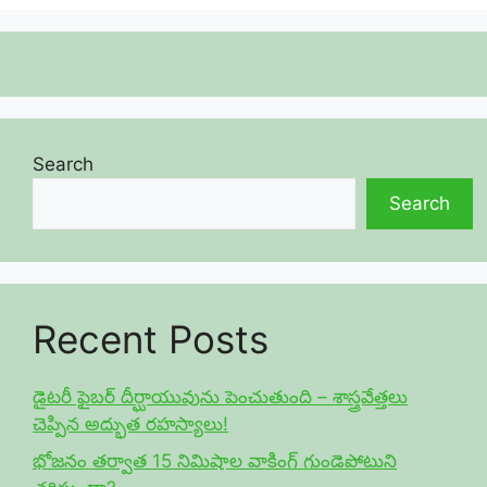
Search
Search
Recent Posts
డైటరీ ఫైబర్ దీర్ఘాయువును పెంచుతుంది – శాస్త్రవేత్తలు
చెప్పిన అద్భుత రహస్యాలు!
భోజనం తర్వాత 15 నిమిషాల వాకింగ్ గుండెపోటుని