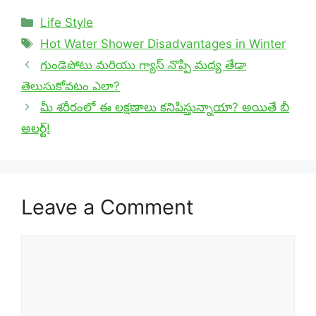
Categories
Life Style
Tags
Hot Water Shower Disadvantages in Winter
గుండెపోటు మరియు గ్యాస్ నొప్పి మద్య తేడా
తెలుసుకోవటం ఎలా?
మీ శరీరంలో ఈ లక్షణాలు కనిపిస్తున్నాయా? అయితే బీ
అలర్ట్!
Leave a Comment
Comment