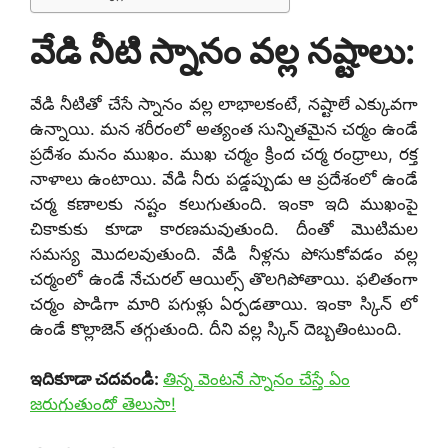
వేడి నీటి స్నానం వల్ల నష్టాలు:
వేడి నీటితో చేసే స్నానం వల్ల లాభాలకంటే, నష్టాలే ఎక్కువగా
ఉన్నాయి. మన శరీరంలో అత్యంత సున్నితమైన చర్మం ఉండే
ప్రదేశం మనం ముఖం. ముఖ చర్మం క్రింద చర్మ రంధ్రాలు, రక్త
నాళాలు ఉంటాయి. వేడి నీరు పడ్డప్పుడు ఆ ప్రదేశంలో ఉండే
చర్మ కణాలకు నష్టం కలుగుతుంది. ఇంకా ఇది ముఖంపై
చికాకుకు కూడా కారణమవుతుంది. దీంతో మొటిమల
సమస్య మొదలవుతుంది. వేడి నీళ్లను పోసుకోవడం వల్ల
చర్మంలో ఉండే నేచురల్ ఆయిల్స్ తొలగిపోతాయి. ఫలితంగా
చర్మం పొడిగా మారి పగుళ్లు ఏర్పడతాయి. ఇంకా స్కిన్ లో
ఉండే కొల్లాజెన్ తగ్గుతుంది. దీని వల్ల స్కిన్ దెబ్బతింటుంది.
ఇదికూడా చదవండి:
తిన్న వెంటనే స్నానం చేస్తే ఏం
జరుగుతుందో తెలుసా!