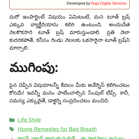
Developed by
Raju Digital Services
మరో ఇంపార్టెంట్ విషయం ఏమిటంటే, మన టూత్ బ్రష్
ఎక్కువ బ్యాక్టీరియాను కలిగి ఉంటుంది. అందుచేత
నెలకొకసారి టూత్ బ్రష్ మారుస్తుండాలి. ప్రతి నెలా
కుదరకపోతే, కనీసం రెండు నెలలకు ఒకసారైనా టూత్ బ్రష్‌ని
మార్చాలి.
ముగింపు:
పైన చెప్పిన విషయాలన్నీ కేవలం మీకు అవేర్నెస్ కలిగించటం
కోసమే! ఇవన్నీ మనం పాటించాల్సిన సింపుల్ టిప్స్. కానీ,
సమస్య ఎక్కువైతే, డాక్టర్ని సంప్రదించటం మంచిది.
Categories
Life Style
Tags
Home Remedies for Bad Breath
కాపర్‌ వాటర్‌ తాగుతున్నట్లైతే… ఈ పొరపాట్లు అస్సలు