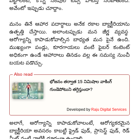
పెట్టాలంటే, కొన్ని సింపుల్ టిప్స్ పాటిస్తే సరిపోతుంది.
అవేంటో ఇప్పుడు చూద్దాం.
మనం తినే ఆహార పదార్ధాలు అనేక రకాల బ్యాక్టీరియాను
ఉత్పత్తి చేస్తాయి. అలాంటప్పుడు మన జీర్ణ వ్యవస్థ
ఆరోగ్యాన్ని కాపాడుకోవాల్సిన బాధ్యత మన పైనే ఉంది.
ముఖ్యంగా పండ్లు, కూరగాయలు వంటి ఫైబర్ కంటెంట్
అధికంగా ఉండే ఆహారాలు తినడం వల్ల ఈ సమస్య నుంచీ
బయట పడొచ్చు.
భోజనం తర్వాత 15 నిమిషాల వాకింగ్
గుండెపోటుని తగ్గిస్తుందా?
Developed by
Raju Digital Services
అలాగే, ఆరోగ్యాన్ని కాపాడుకోవాలంటే, ఆరోగ్యకరమైన
బ్యాక్టీరియా అవసరం కాబట్టి ఫ్రైడ్ ఫుడ్, ప్రాసెస్డ్ ఫుడ్, రెడ్
మీట్ వంటి వాటికి దూరంగా ఉండాలి.