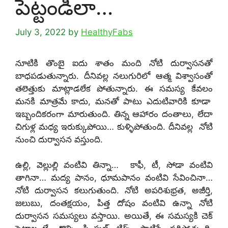
పెట్టండిలా…
July 3, 2022
by
HealthyFabs
నూటికి తొంబై ఐదు శాతం మంది నోటి దుర్వాసనతో
బాధపడుతున్నారు. దీనివల్ల నలుగురిలో ఆత్మ విశ్వాసంతో
తలెత్తుకు మాట్లాడలేక పోతున్నారు. ఈ సమస్య కేవలం
మనకి మాత్రమే కాదు, మనతో పాటు ఎదుటివారికి కూడా
ఇబ్బందికరంగా మారుతుంది. తిన్న ఆహారం దంతాలు, లేదా
చిగుళ్ల మధ్య ఇరుక్కుపోయి… కుళ్ళిపోతుంది. దీనివల్ల నోటి
నుంచి దుర్వాసన వస్తుంది.
ఉల్లి, వెల్లుల్లి వంటివి తిన్నా… కాఫీ, టీ, సోడా వంటివి
తాగినా… మద్య పానం, ధూమపానం వంటివి సేవించినా…
నోటి దుర్వాసన కలుగుతుంది. నోటి అపరిశుభ్రత, అజీర్తి,
జలుబు, దంతక్షయం, పిత్త దోషం వంటివి ఉన్నా నోటి
దుర్వాసన సమస్యలు వస్తాయి. అయితే, ఈ సమస్యకి చెక్