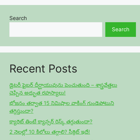
Search
Search
Recent Posts
డైటరీ ఫైబర్ దీర్ఘాయువును పెంచుతుంది – శాస్త్రవేత్తలు
చెప్పిన అద్భుత రహస్యాలు!
భోజనం తర్వాత 15 నిమిషాల వాకింగ్ గుండెపోటుని
తగ్గిస్తుందా?
క్యారెట్ తింటే క్యాన్సర్ రిస్క్ తగ్గుతుందా?
2 నెలల్లో 10 కిలోలు తగ్గాలి? సీక్రెట్ ఇదే!