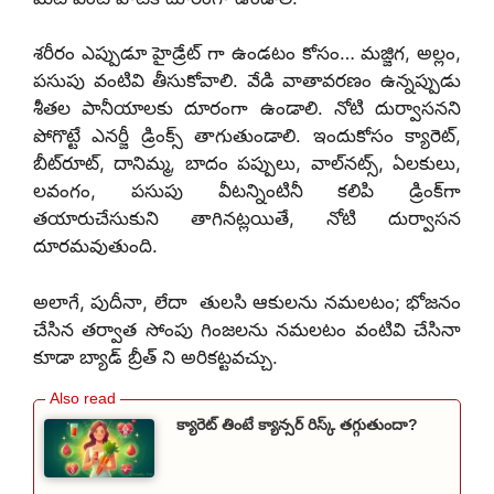
శరీరం ఎప్పుడూ హైడ్రేట్ గా ఉండటం కోసం… మజ్జిగ, అల్లం,
పసుపు వంటివి తీసుకోవాలి. వేడి వాతావరణం ఉన్నప్పుడు
శీతల పానీయాలకు దూరంగా ఉండాలి. నోటి దుర్వాసనని
పోగొట్టే ఎనర్జీ డ్రింక్స్ తాగుతుండాలి. ఇందుకోసం క్యారెట్,
బీట్‌రూట్, దానిమ్మ, బాదం పప్పులు, వాల్‌నట్స్, ఏలకులు,
లవంగం, పసుపు వీటన్నింటినీ కలిపి డ్రింక్‌గా
తయారుచేసుకుని తాగినట్లయితే, నోటి దుర్వాసన
దూరమవుతుంది.
అలాగే, పుదీనా, లేదా తులసి ఆకులను నమలటం; భోజనం
చేసిన తర్వాత సోంపు గింజలను నమలటం వంటివి చేసినా
కూడా బ్యాడ్ బ్రీత్ ని అరికట్టవచ్చు.
క్యారెట్ తింటే క్యాన్సర్ రిస్క్ తగ్గుతుందా?