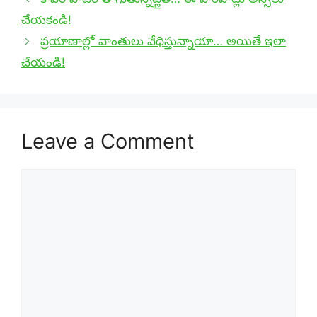
చేయకండి!
ప్రయాణాల్లో వాంతులు వేధిస్తున్నాయా… అయితే ఇలా
చేయండి!
Leave a Comment
Comment