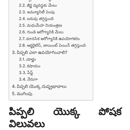
జీర్ణ వ్యవస్థకు మేలు
ఇమ్యూనిటీ పెంపు
బరువు తగ్గిస్తుంది
మధుమేహ నియంత్రణ
గుండె ఆరోగ్యానికి మేలు
మానసిక ఆరోగ్యానికి ఉపయోగకరం
ఆర్థరైటిస్, జాయింట్ పెయిన్ తగ్గిస్తుంది
పిప్పలి ఎలా ఉపయోగించాలి?
చూర్ణం
కషాయం
పేస్ట్
నేరుగా
పిప్పలి యొక్క దుష్ప్రభావాలు
ముగింపు
పిప్పలి యొక్క పోషక
విలువలు