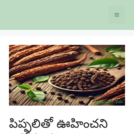
Skip
to
Menu
content
పిప్పలితో ఊహించని