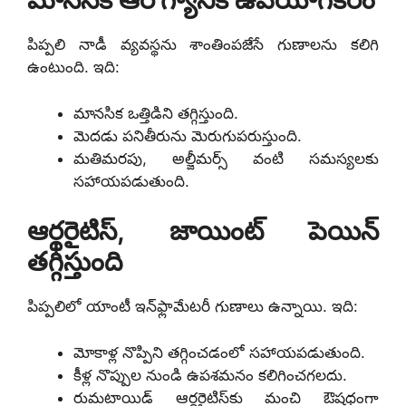
పిప్పలి నాడీ వ్యవస్థను శాంతింపజేసే గుణాలను కలిగి
ఉంటుంది. ఇది:
మానసిక ఒత్తిడిని తగ్గిస్తుంది.
మెదడు పనితీరును మెరుగుపరుస్తుంది.
మతిమరపు, అల్జీమర్స్ వంటి సమస్యలకు
సహాయపడుతుంది.
ఆర్థరైటిస్, జాయింట్ పెయిన్
తగ్గిస్తుంది
పిప్పలిలో యాంటీ ఇన్‌ఫ్లామేటరీ గుణాలు ఉన్నాయి. ఇది:
మోకాళ్ల నొప్పిని తగ్గించడంలో సహాయపడుతుంది.
కీళ్ల నొప్పుల నుండి ఉపశమనం కలిగించగలదు.
రుమటాయిడ్ ఆర్థరైటిస్‌కు మంచి ఔషధంగా