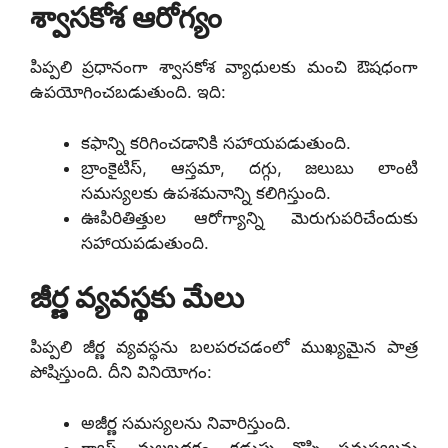
శ్వాసకోశ ఆరోగ్యం
పిప్పలి ప్రధానంగా శ్వాసకోశ వ్యాధులకు మంచి ఔషధంగా
ఉపయోగించబడుతుంది. ఇది:
కఫాన్ని కరిగించడానికి సహాయపడుతుంది.
బ్రాంకైటిస్, ఆస్తమా, దగ్గు, జలుబు లాంటి
సమస్యలకు ఉపశమనాన్ని కలిగిస్తుంది.
ఊపిరితిత్తుల ఆరోగ్యాన్ని మెరుగుపరిచేందుకు
సహాయపడుతుంది.
జీర్ణ వ్యవస్థకు మేలు
పిప్పలి జీర్ణ వ్యవస్థను బలపరచడంలో ముఖ్యమైన పాత్ర
పోషిస్తుంది. దీని వినియోగం:
అజీర్ణ సమస్యలను నివారిస్తుంది.
గ్యాస్, మలబద్ధకం, కడుపు నొప్పి సమస్యలను