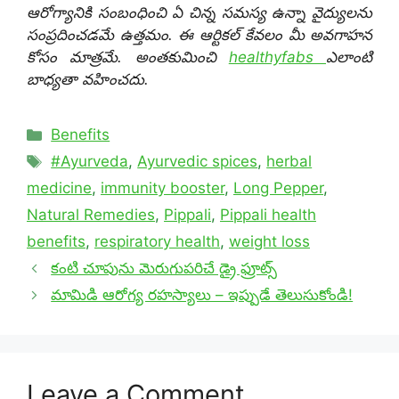
ఆరోగ్యానికి సంబంధించి ఏ చిన్న సమస్య ఉన్నా వైద్యులను
సంప్రదించడమే ఉత్తమం. ఈ ఆర్టికల్ కేవలం మీ అవగాహన
కోసం మాత్రమే. అంతకుమించి
healthyfabs
ఎలాంటి
బాధ్యతా వహించదు.
Categories
Benefits
Tags
#Ayurveda
,
Ayurvedic spices
,
herbal
medicine
,
immunity booster
,
Long Pepper
,
Natural Remedies
,
Pippali
,
Pippali health
benefits
,
respiratory health
,
weight loss
కంటి చూపును మెరుగుపరిచే డ్రై ఫ్రూట్స్
మామిడి ఆరోగ్య రహస్యాలు – ఇప్పుడే తెలుసుకోండి!
Leave a Comment