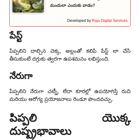
మందులా ఎందుకు వాడం?
Developed by
Raju Digital Services
పేస్ట్
పిప్పలిని దాల్చిన చెక్క, అల్లంతో కలిపి పేస్ట్ లా చేసి
తీసుకుంటే దగ్గుకు త్వరగా ఉపశమనం లభిస్తుంది.
నేరుగా
పిప్పలిని నేరుగా చట్నీ, లేదా కూరల్లో
ఉపయోగిస్తే రుచి
మరియు ఆరోగ్య ప్రయోజనాలు రెండూ పొందవచ్చు.
పిప్పలి యొక్క
దుష్ప్రభావాలు