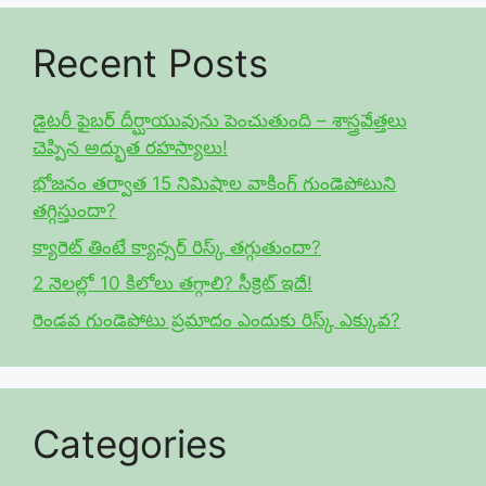
Recent Posts
డైటరీ ఫైబర్ దీర్ఘాయువును పెంచుతుంది – శాస్త్రవేత్తలు
చెప్పిన అద్భుత రహస్యాలు!
భోజనం తర్వాత 15 నిమిషాల వాకింగ్ గుండెపోటుని
తగ్గిస్తుందా?
క్యారెట్ తింటే క్యాన్సర్ రిస్క్ తగ్గుతుందా?
2 నెలల్లో 10 కిలోలు తగ్గాలి? సీక్రెట్ ఇదే!
రెండవ గుండెపోటు ప్రమాదం ఎందుకు రిస్క్ ఎక్కువ?
Categories