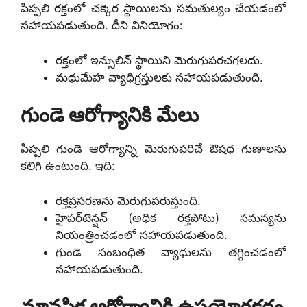
పిప్పలి రక్తంలో చక్కెర స్థాయిలను సమతుల్యం చేయడంలో
సహాయపడుతుంది. దీని వినియోగం:
రక్తంలో ఇన్సులిన్ స్థాయిని మెరుగుపరచగలదు.
మధుమేహ వ్యాధిగ్రస్తులకు సహాయపడుతుంది.
గుండె ఆరోగ్యానికి మేలు
పిప్పలి గుండె ఆరోగ్యాన్ని మెరుగుపరిచే ఔషధ గుణాలను
కలిగి ఉంటుంది. ఇది:
రక్తప్రసరణను మెరుగుపరుస్తుంది.
హైపర్‌టెన్షన్ (అధిక రక్తపోటు) సమస్యను
నియంత్రించడంలో సహాయపడుతుంది.
గుండె సంబంధిత వ్యాధులను తగ్గించడంలో
సహాయపడుతుంది.
మానసిక ఆరోగ్యానికి ఉపయోగకరం