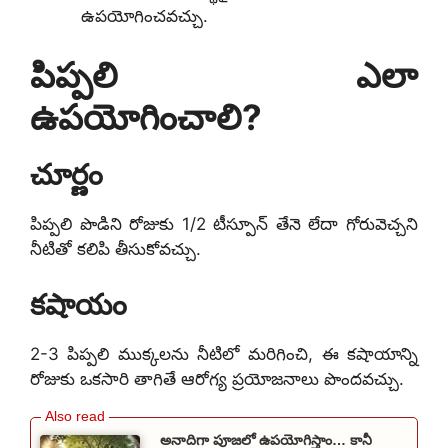
ఉపయోగించవచ్చు.
పిప్పలి ఎలా
ఉపయోగించాలి?
చూర్ణం
పిప్పలి పొడిని రోజుకు 1/2 టీస్పూన్ తేనె లేదా గోరువెచ్చని
నీటితో కలిపి తీసుకోవచ్చు.
కషాయం
2-3 పిప్పలి ముక్కలను నీటిలో మరిగించి, ఈ కషాయాన్ని
రోజుకు ఒకసారి తాగితే ఆరోగ్య ప్రయోజనాలు పొందవచ్చు.
అనాదిగా పూజలో ఉపయోగిస్తాం… కానీ