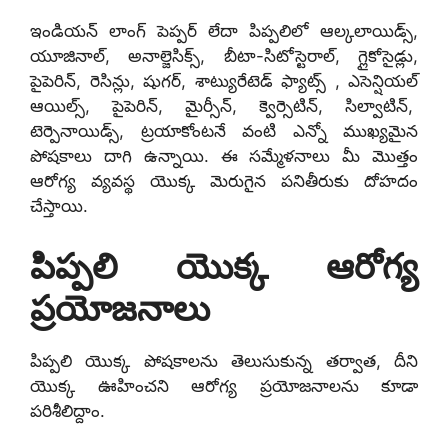
ఇండియన్ లాంగ్ పెప్పర్ లేదా పిప్పలిలో ఆల్కలాయిడ్స్,
యూజినాల్, అనాల్జెసిక్స్, బీటా-సిటోస్టెరాల్, గ్లైకోసైడ్లు,
పైపెరిన్, రెసిన్లు, షుగర్, శాట్యురేటెడ్ ఫ్యాట్స్ , ఎసెన్షియల్
ఆయిల్స్, పైపెరిన్, మైర్సీన్, క్వెర్సెటిన్, సిల్వాటిన్,
టెర్పెనాయిడ్స్, ట్రయాకోంటనే వంటి ఎన్నో ముఖ్యమైన
పోషకాలు దాగి ఉన్నాయి. ఈ సమ్మేళనాలు మీ మొత్తం
ఆరోగ్య వ్యవస్థ యొక్క మెరుగైన పనితీరుకు దోహదం
చేస్తాయి.
పిప్పలి యొక్క ఆరోగ్య
ప్రయోజనాలు
పిప్పలి యొక్క పోషకాలను తెలుసుకున్న తర్వాత, దీని
యొక్క ఊహించని ఆరోగ్య ప్రయోజనాలను కూడా
పరిశీలిద్దాం.