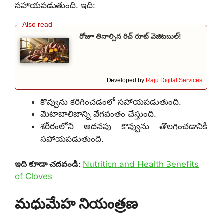
సహాయపడుతుంది. ఇది:
రోజూ తినాల్సిన రిచ్ రూట్ వెజిటబుల్!
Developed by
Raju Digital Services
కొవ్వును కరిగించడంలో సహాయపడుతుంది.
మెటాబాలిజాన్ని వేగవంతం చేస్తుంది.
శరీరంలోని అదనపు కొవ్వును తొలగించడానికి
సహాయపడుతుంది.
ఇది కూడా చదవండి:
Nutrition and Health Benefits
of Cloves
మధుమేహ నియంత్రణ