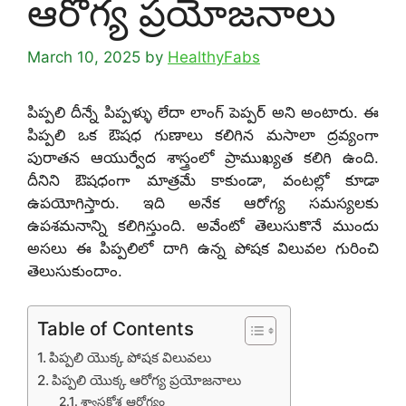
ఆరోగ్య ప్రయోజనాలు
March 10, 2025
by
HealthyFabs
పిప్పలి దీన్నే పిప్పళ్ళు లేదా లాంగ్ పెప్పర్ అని అంటారు. ఈ
పిప్పలి ఒక ఔషధ గుణాలు కలిగిన మసాలా ద్రవ్యంగా
పురాతన ఆయుర్వేద శాస్త్రంలో ప్రాముఖ్యత కలిగి ఉంది.
దీనిని ఔషధంగా మాత్రమే కాకుండా, వంటల్లో కూడా
ఉపయోగిస్తారు. ఇది అనేక ఆరోగ్య సమస్యలకు
ఉపశమనాన్ని కలిగిస్తుంది. అవేంటో తెలుసుకొనే ముందు
అసలు ఈ పిప్పలిలో దాగి ఉన్న పోషక విలువల గురించి
తెలుసుకుందాం.
Table of Contents
పిప్పలి యొక్క పోషక విలువలు
పిప్పలి యొక్క ఆరోగ్య ప్రయోజనాలు
శ్వాసకోశ ఆరోగ్యం