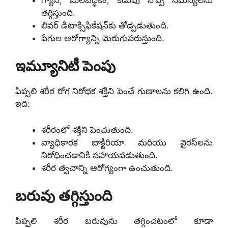
తగ్గిస్తుంది.
లివర్ డిటాక్సిఫికేషన్‌కు తోడ్పడుతుంది.
పేగుల ఆరోగ్యాన్ని మెరుగుపరుస్తుంది.
ఇమ్యూనిటీ పెంపు
పిప్పలి శరీర రోగ నిరోధక శక్తిని పెంచే గుణాలను కలిగి ఉంది.
ఇది:
శరీరంలో శక్తిని పెంచుతుంది.
వ్యాధికారక బాక్టీరియా మరియు వైరస్‌లను
నిరోధించడానికి సహాయపడుతుంది.
శరీర త్వచాన్ని ఆరోగ్యంగా ఉంచుతుంది.
బరువు తగ్గిస్తుంది
పిప్పలి శరీర బరువును తగ్గించటంలో కూడా