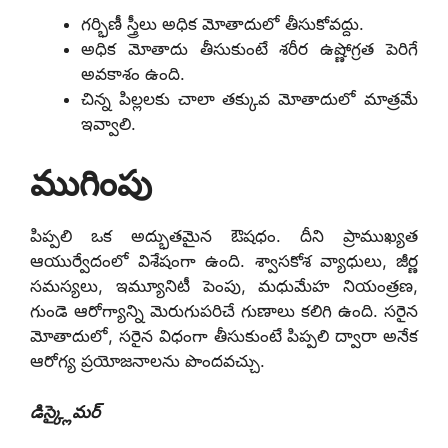
గర్భిణీ స్త్రీలు అధిక మోతాదులో తీసుకోవద్దు.
అధిక మోతాదు తీసుకుంటే శరీర ఉష్ణోగ్రత పెరిగే
అవకాశం ఉంది.
చిన్న పిల్లలకు చాలా తక్కువ మోతాదులో మాత్రమే
ఇవ్వాలి.
ముగింపు
పిప్పలి ఒక అద్భుతమైన ఔషధం. దీని ప్రాముఖ్యత
ఆయుర్వేదంలో విశేషంగా ఉంది. శ్వాసకోశ వ్యాధులు, జీర్ణ
సమస్యలు, ఇమ్యూనిటీ పెంపు, మధుమేహ నియంత్రణ,
గుండె ఆరోగ్యాన్ని మెరుగుపరిచే గుణాలు కలిగి ఉంది. సరైన
మోతాదులో, సరైన విధంగా తీసుకుంటే పిప్పలి ద్వారా అనేక
ఆరోగ్య ప్రయోజనాలను పొందవచ్చు.
డిస్క్లైమర్