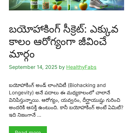
బయోహాకింగ్ సీక్రెట్: ఎక్కువ
కాలం ఆరోగ్యంగా జీవించే
మార్గం
September 14, 2025
by
HealthyFabs
బయోహాకింగ్ అండ్ లాంగెవిటీ (Biohacking and
Longevity) అనే పదాలు ఈ మధ్యకాలంలో చాలానే
వినిపిస్తున్నాయి. ఆరోగ్యం, యవ్వనం, దీర్ఘాయుష్షు గురించి
అందరికి ఆసక్తి ఉంటుంది. కానీ బయోహాకింగ్ అంటే ఏమిటి?
ఇది నిజంగానే …
Read more