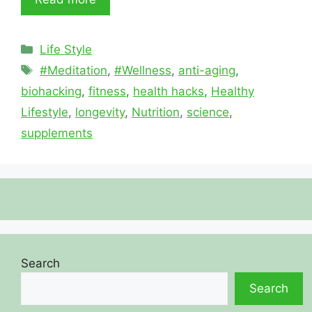
Categories
Life Style
Tags
#Meditation
,
#Wellness
,
anti-aging
,
biohacking
,
fitness
,
health hacks
,
Healthy
Lifestyle
,
longevity
,
Nutrition
,
science
,
supplements
Search
Search