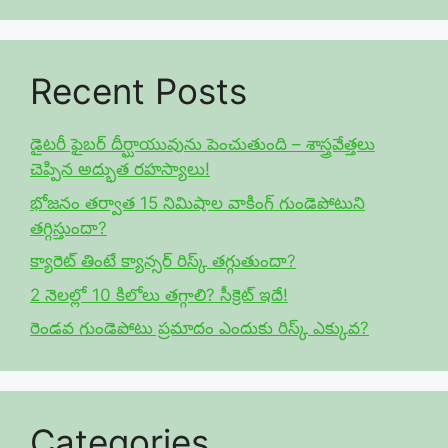
Recent Posts
డైటరీ ఫైబర్ దీర్ఘాయువును పెంచుతుంది – శాస్త్రవేత్తలు
చెప్పిన అద్భుత రహస్యాలు!
భోజనం తర్వాత 15 నిమిషాల వాకింగ్ గుండెపోటుని
తగ్గిస్తుందా?
క్యారెట్ తింటే క్యాన్సర్ రిస్క్ తగ్గుతుందా?
2 నెలల్లో 10 కిలోలు తగ్గాలి? సీక్రెట్ ఇదే!
రెండవ గుండెపోటు ప్రమాదం ఎందుకు రిస్క్ ఎక్కువ?
Categories