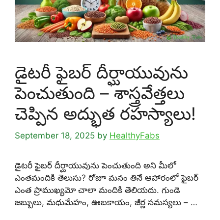
డైటరీ ఫైబర్ దీర్ఘాయువును
పెంచుతుంది – శాస్త్రవేత్తలు
చెప్పిన అద్భుత రహస్యాలు!
September 18, 2025
by
HealthyFabs
డైటరీ ఫైబర్ దీర్ఘాయువును పెంచుతుంది అని మీలో
ఎంతమందికి తెలుసు? రోజూ మనం తినే ఆహారంలో ఫైబర్
ఎంత ప్రాముఖ్యమో చాలా మందికి తెలియదు. గుండె
జబ్బులు, మధుమేహం, ఊబకాయం, జీర్ణ సమస్యలు – …