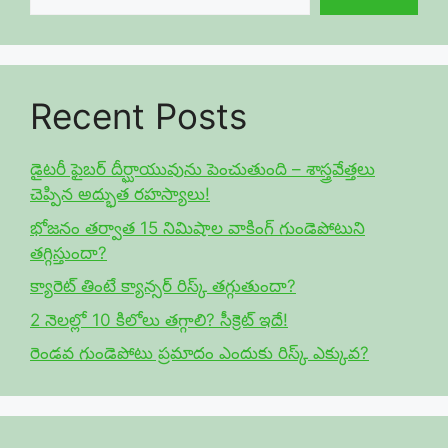
Recent Posts
డైటరీ ఫైబర్ దీర్ఘాయువును పెంచుతుంది – శాస్త్రవేత్తలు
చెప్పిన అద్భుత రహస్యాలు!
భోజనం తర్వాత 15 నిమిషాల వాకింగ్ గుండెపోటుని
తగ్గిస్తుందా?
క్యారెట్ తింటే క్యాన్సర్ రిస్క్ తగ్గుతుందా?
2 నెలల్లో 10 కిలోలు తగ్గాలి? సీక్రెట్ ఇదే!
రెండవ గుండెపోటు ప్రమాదం ఎందుకు రిస్క్ ఎక్కువ?