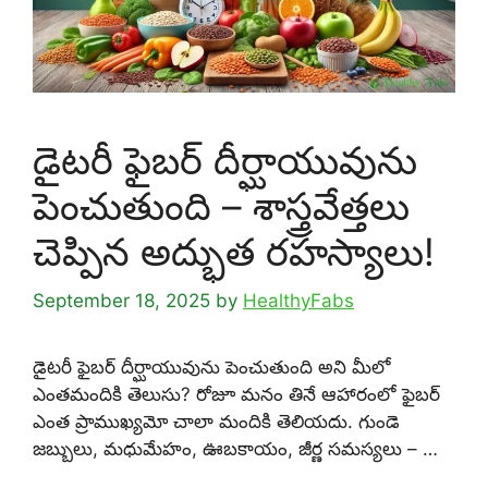
డైటరీ ఫైబర్ దీర్ఘాయువును
పెంచుతుంది – శాస్త్రవేత్తలు
చెప్పిన అద్భుత రహస్యాలు!
September 18, 2025
by
HealthyFabs
డైటరీ ఫైబర్ దీర్ఘాయువును పెంచుతుంది అని మీలో
ఎంతమందికి తెలుసు? రోజూ మనం తినే ఆహారంలో ఫైబర్
ఎంత ప్రాముఖ్యమో చాలా మందికి తెలియదు. గుండె
జబ్బులు, మధుమేహం, ఊబకాయం, జీర్ణ సమస్యలు – …