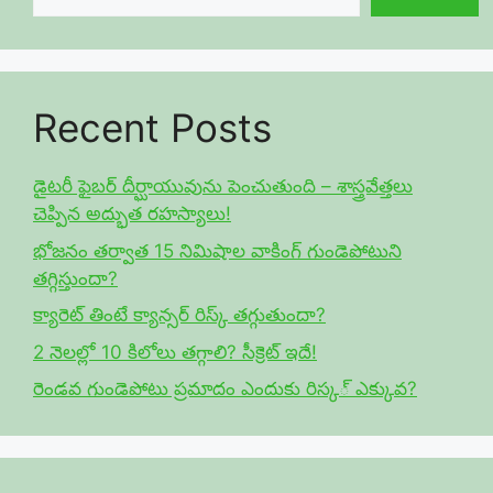
Recent Posts
డైటరీ ఫైబర్ దీర్ఘాయువును పెంచుతుంది – శాస్త్రవేత్తలు
చెప్పిన అద్భుత రహస్యాలు!
భోజనం తర్వాత 15 నిమిషాల వాకింగ్ గుండెపోటుని
తగ్గిస్తుందా?
క్యారెట్ తింటే క్యాన్సర్ రిస్క్ తగ్గుతుందా?
2 నెలల్లో 10 కిలోలు తగ్గాలి? సీక్రెట్ ఇదే!
రెండవ గుండెపోటు ప్రమాదం ఎందుకు రిస్క్ ఎక్కువ?