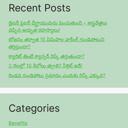
Recent Posts
డైటరీ ఫైబర్ దీర్ఘాయువును పెంచుతుంది – శాస్త్రవేత్తలు
చెప్పిన అద్భుత రహస్యాలు!
భోజనం తర్వాత 15 నిమిషాల వాకింగ్ గుండెపోటుని
తగ్గిస్తుందా?
క్యారెట్ తింటే క్యాన్సర్ రిస్క్ తగ్గుతుందా?
2 నెలల్లో 10 కిలోలు తగ్గాలి? సీక్రెట్ ఇదే!
రెండవ గుండెపోటు ప్రమాదం ఎందుకు రిస్క్ ఎక్కువ?
Categories
Benefits