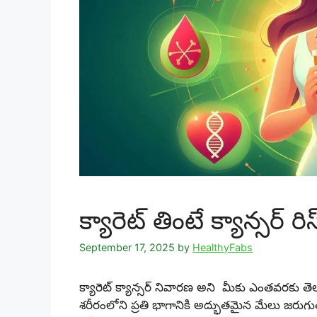
క్యారెట్ తింటే క్యాన్సర్ ర
September 17, 2025
by
HealthyFabs
క్యారెట్ క్యాన్సర్ నివారణ అని మీకు ఎంతవరకు తెలు
శరీరంలోని ప్రతి భాగానికి అద్భుతమైన మేలు జరుగు