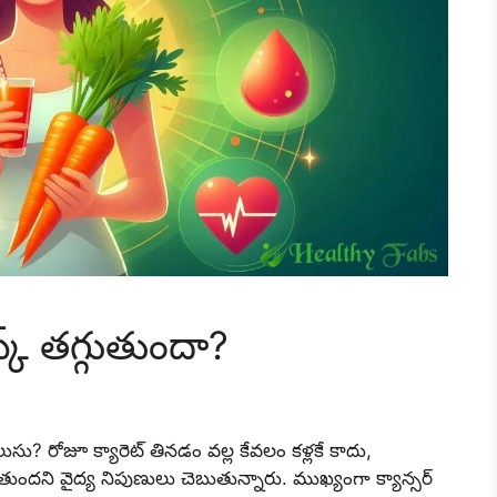
ిస్క్ తగ్గుతుందా?
సు? రోజూ క్యారెట్ తినడం వల్ల కేవలం కళ్లకే కాదు,
తుందని వైద్య నిపుణులు చెబుతున్నారు. ముఖ్యంగా క్యాన్సర్