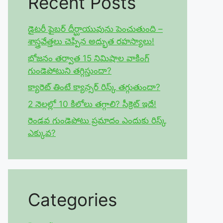
Recent Posts
డైటరీ ఫైబర్ దీర్ఘాయువును పెంచుతుంది –
శాస్త్రవేత్తలు చెప్పిన అద్భుత రహస్యాలు!
భోజనం తర్వాత 15 నిమిషాల వాకింగ్
గుండెపోటుని తగ్గిస్తుందా?
క్యారెట్ తింటే క్యాన్సర్ రిస్క్ తగ్గుతుందా?
2 నెలల్లో 10 కిలోలు తగ్గాలి? సీక్రెట్ ఇదే!
రెండవ గుండెపోటు ప్రమాదం ఎందుకు రిస్క్
ఎక్కువ?
Categories