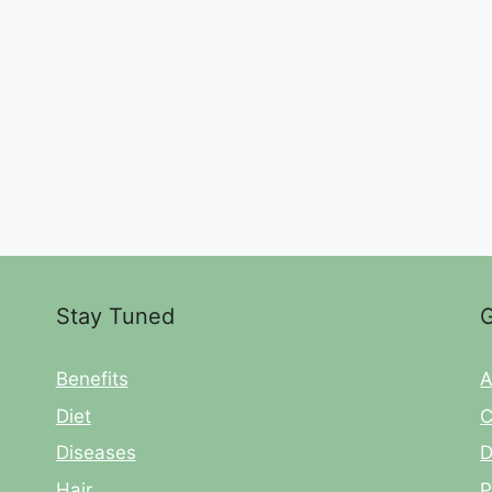
Stay Tuned
G
Benefits
A
Diet
C
Diseases
D
Hair
P