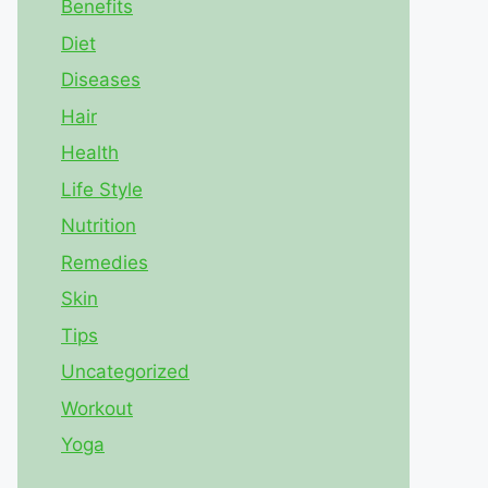
Benefits
Diet
Diseases
Hair
Health
Life Style
Nutrition
Remedies
Skin
Tips
Uncategorized
Workout
Yoga