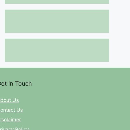
et in Touch
bout Us
ontact Us
isclaimer
rivacy Policy