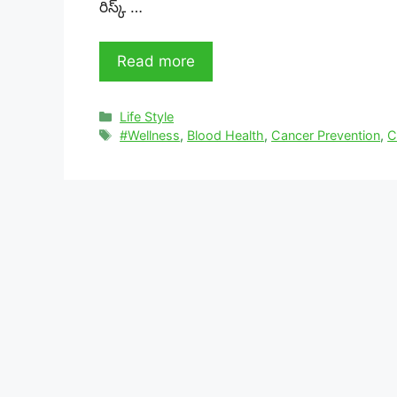
రిస్క్ …
Read more
Categories
Life Style
Tags
#Wellness
,
Blood Health
,
Cancer Prevention
,
C