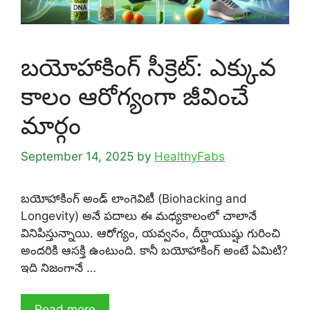
బయోహాకింగ్ సీక్రెట్: ఎక్కువ
కాలం ఆరోగ్యంగా జీవించే
మార్గం
September 14, 2025
by
HealthyFabs
బయోహాకింగ్ అండ్ లాంగెవిటీ (Biohacking and
Longevity) అనే పదాలు ఈ మధ్యకాలంలో చాలానే
వినిపిస్తున్నాయి. ఆరోగ్యం, యవ్వనం, దీర్ఘాయుష్షు గురించి
అందరికి ఆసక్తి ఉంటుంది. కానీ బయోహాకింగ్ అంటే ఏమిటి?
ఇది నిజంగానే …
Read more