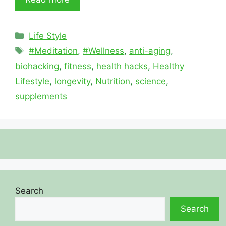
Categories
Life Style
Tags
#Meditation
,
#Wellness
,
anti-aging
,
biohacking
,
fitness
,
health hacks
,
Healthy
Lifestyle
,
longevity
,
Nutrition
,
science
,
supplements
Search
Search