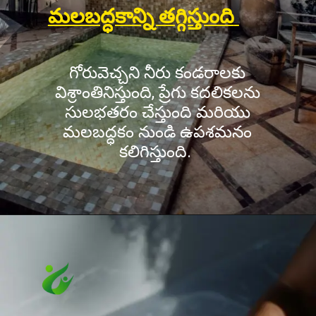
మలబద్ధకాన్ని తగ్గిస్తుంది
గోరువెచ్చని నీరు కండరాలకు
విశ్రాంతినిస్తుంది, ప్రేగు కదలికలను
సులభతరం చేస్తుంది మరియు
మలబద్ధకం నుండి ఉపశమనం
కలిగిస్తుంది.