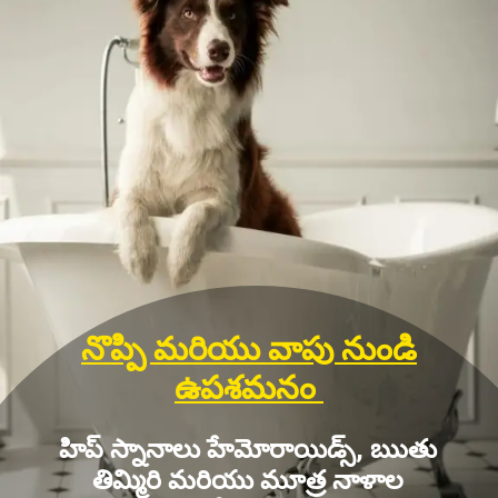
నొప్పి మరియు వాపు నుండి
ఉపశమనం
హిప్ స్నానాలు హేమోరాయిడ్స్, ఋతు
తిమ్మిరి మరియు మూత్ర నాళాల