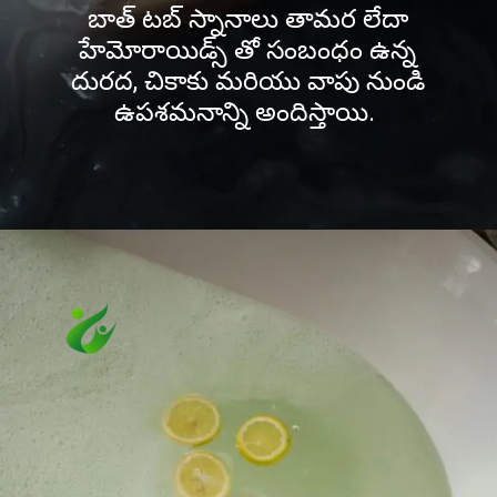
బాత్ టబ్ స్నానాలు తామర లేదా
హేమోరాయిడ్స్ తో సంబంధం ఉన్న
దురద, చికాకు మరియు వాపు నుండి
ఉపశమనాన్ని అందిస్తాయి.