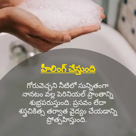
హీలింగ్ చేస్తుంది
గోరువెచ్చని నీటిలో సున్నితంగా
నానటం వల్ల పెరినియల్ ప్రాంతాన్ని
శుభ్రపరుస్తుంది. ప్రసవం లేదా
శస్త్రచికిత్స తర్వాత వైద్యం చేయడాన్ని
ప్రోత్సహిస్తుంది.