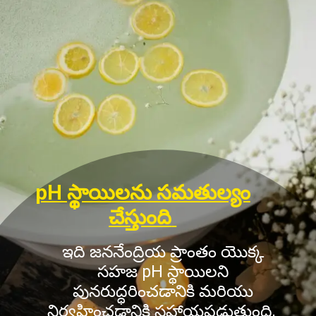
pH స్థాయిలను సమతుల్యం
చేస్తుంది
ఇది జననేంద్రియ ప్రాంతం యొక్క
సహజ pH స్థాయిలని
పునరుద్ధరించడానికి మరియు
నిర్వహించడానికి సహాయపడుతుంది,