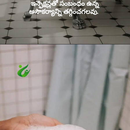
ఇన్ఫెక్షన్లతో సంబంధం ఉన్న
అసౌకర్యాన్ని తగ్గించగలవు.