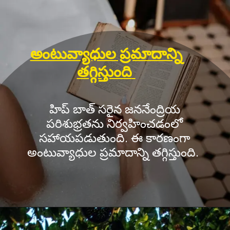
అంటువ్యాధుల ప్రమాదాన్ని
తగ్గిస్తుంది
హిప్ బాత్ సరైన జననేంద్రియ
పరిశుభ్రతను నిర్వహించడంలో
సహాయపడుతుంది. ఈ కారణంగా
అంటువ్యాధుల ప్రమాదాన్ని తగ్గిస్తుంది.