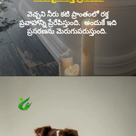
వెచ్చని నీరు కటి ప్రాంతంలో రక్త
ప్రవాహాన్ని ప్రేరేపిస్తుంది. అందుకే ఇది
ప్రసరణను మెరుగుపరుస్తుంది.