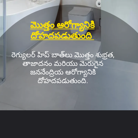
మొత్తం ఆరోగ్యానికి
దోహదపడుతుంది
రెగ్యులర్ హిప్ బాత్‌లు మొత్తం శుభ్రత,
తాజాదనం మరియు మెరుగైన
జననేంద్రియ ఆరోగ్యానికి
దోహదపడుతుంది.