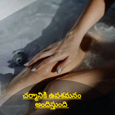
చర్మానికి ఉపశమనం
అందిస్తుంది