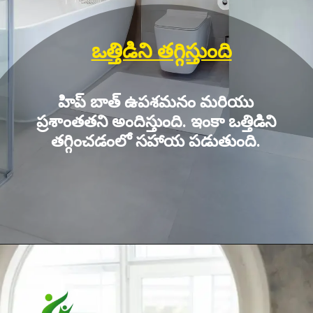
ఒత్తిడిని తగ్గిస్తుంది
హిప్ బాత్ ఉపశమనం మరియు
ప్రశాంతతని అందిస్తుంది. ఇంకా ఒత్తిడిని
తగ్గించడంలో సహాయ పడుతుంది.