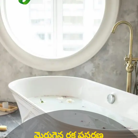
మెరుగైన రక్త ప్రసరణ