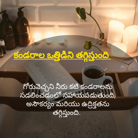
కండరాల ఒత్తిడిని తగ్గిస్తుంది
గోరువెచ్చని నీరు కటి కండరాలను
సడలించడంలో సహాయపడుతుంది,
అసౌకర్యం మరియు ఉద్రిక్తతను
తగ్గిస్తుంది.