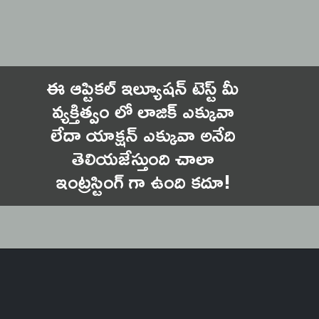
ఈ ఆప్టికల్ ఇల్యూషన్ టెస్ట్ మీ
వ్యక్తిత్వం లో లాజిక్ ఎక్కువా
లేదా యాక్షన్ ఎక్కువా అనేది
తెలియజేస్తుంది చాలా
ఇంట్రస్టింగ్ గా ఉంది కదూ!