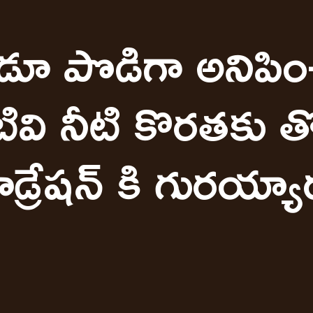
ుడూ పొడిగా అనిప
టివి నీటి కొరతకు 
డ్రేషన్ కి గురయ్యా