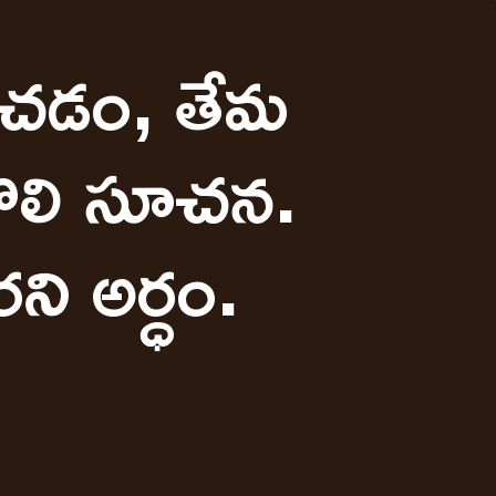
ించడం, తేమ
తొలి సూచన.
రని అర్ధం.