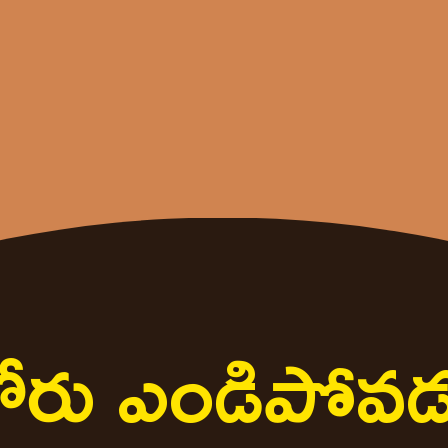
ోరు ఎండిపోవ