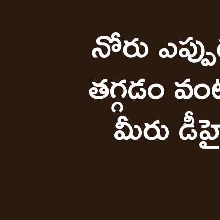
నోరు ఎప్ప
తగ్గడం వం
మీరు డీహై