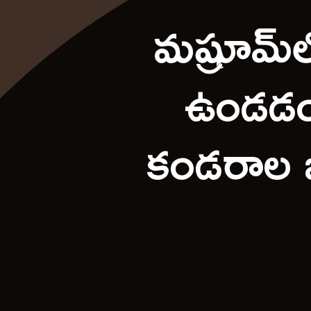
మష్రూమ్‌
ఉండడం 
కండరాల బ