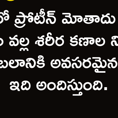
లో ప్రోటీన్ మోతాదు
వల్ల శరీర కణాల ని
లానికి అవసరమైన ప్
ఇది అందిస్తుంది.