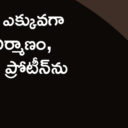
 ఎక్కువగా
ర్మాణం,
రోటీన్‌ను