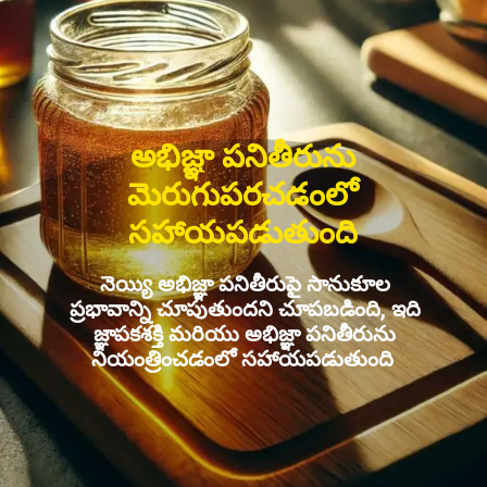
అభిజ్ఞా పనితీరును
మెరుగుపరచడంలో
సహాయపడుతుంది
నెయ్యి అభిజ్ఞా పనితీరుపై సానుకూల
ప్రభావాన్ని చూపుతుందని చూపబడింది, ఇది
జ్ఞాపకశక్తి మరియు అభిజ్ఞా పనితీరును
నియంత్రించడంలో సహాయపడుతుంది