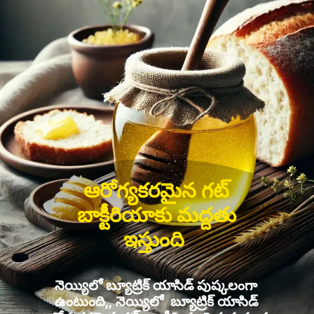
ఆరోగ్యకరమైన గట్
బాక్టీరియాకు మద్దతు
ఇస్తుంది
నెయ్యిలో బ్యూట్రిక్ యాసిడ్ పుష్కలంగా
ఉంటుంది,, నెయ్యిలో బ్యూట్రిక్ యాసిడ్