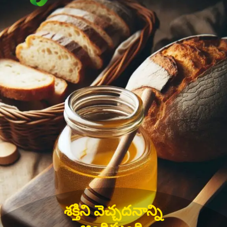
శక్తిని వెచ్చదనాన్ని