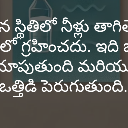
 స్థితిలో నీళ్లు తాగి
లో గ్రహించదు. ఇది జీ
చూపుతుంది మరియు క
ఒత్తిడి పెరుగుతుంది.