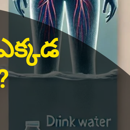
 ఎక్కడ
?