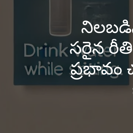
నిలబడిన
సరైన రీతి
ప్రభావం 