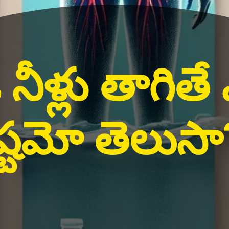
నీళ్లు తాగితే
్టమో తెలుసా