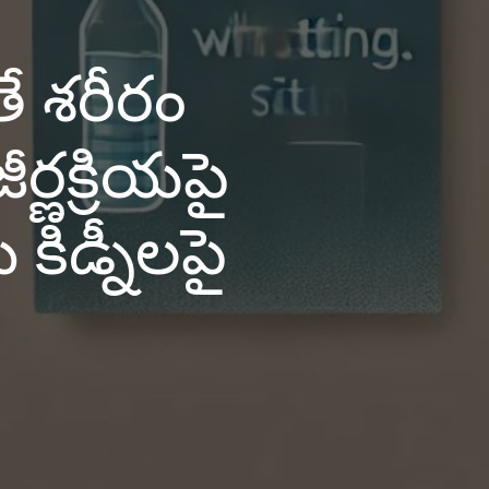
తే శరీరం
ర్ణక్రియపై
ిడ్నీలపై