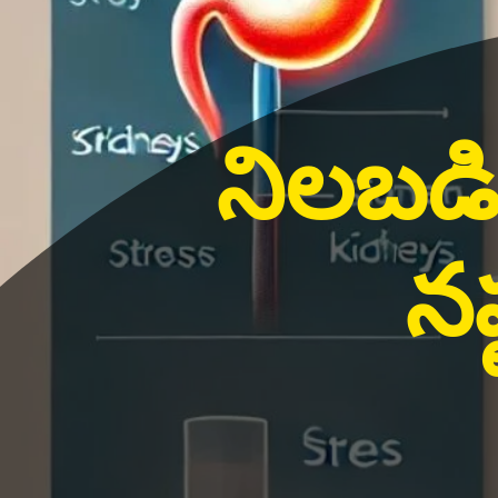
నిలబడి 
నష