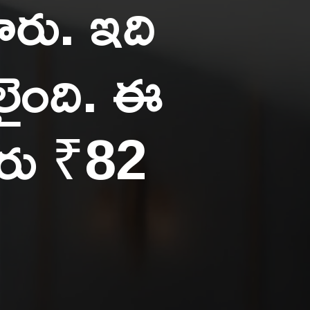
రు. ఇది
దలైంది. ఈ
మారు ₹82
.