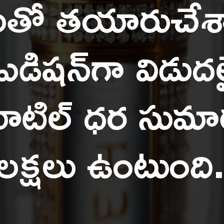
‌లతో తయారుచేశా
 ఎడిషన్‌గా విడు
క బాటిల్‌ ధర సు
లక్షలు ఉంటుంది