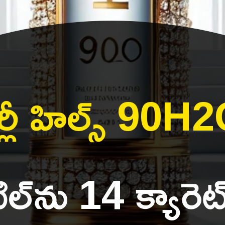
ర్లీ హిల్స్ 90H
్‌ను 14 క్యారెట్స్