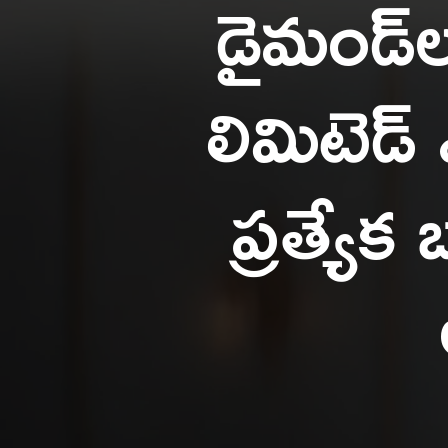
డైమండ్
లిమిటెడ్
ప్రత్యే