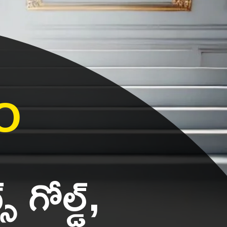
2O
 గోల్డ్,