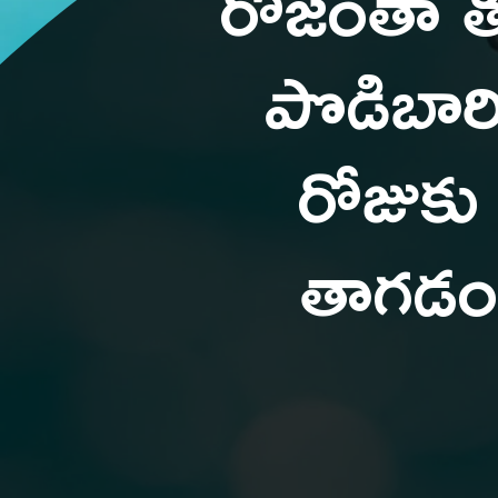
రోజంతా త
పొడిబార
రోజుకు
తాగడం