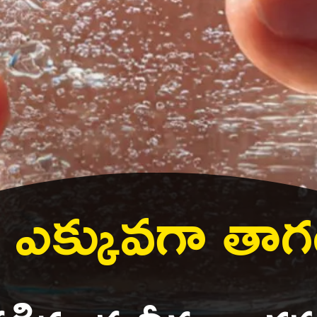
ు ఎక్కువగా తాగ