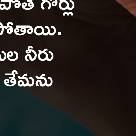
తే గోర్లు
ిపోతాయి.
ుల నీరు
 తేమను