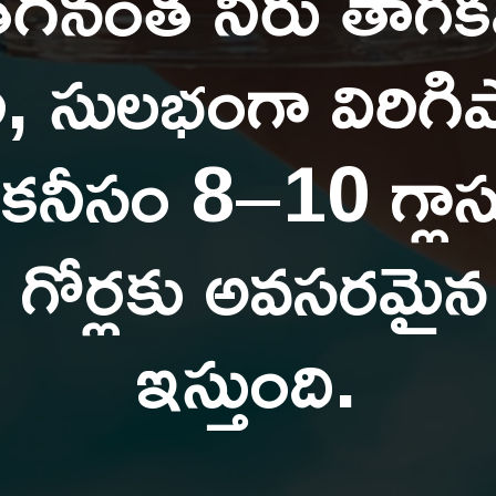
గినంత నీరు తాగకపో
ి, సులభంగా విరిగ
 కనీసం 8–10 గ్లాస
 గోర్లకు అవసరమైన
ఇస్తుంది.